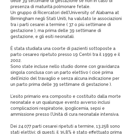
delle 39 settimane di gestazione se non in caso di
presenza di maturità polmonare fetale.
Un gruppo di Ricercatori dell’University of Alabama at
Birmingham negli Stati Uniti, ha valutato le associazioni
tra i parti cesarei a termine ( 37 o più settimane di
gestazione ), ma prima delle 39 settimane di
gestazione, e gli esiti neonatali.
È stata studiata una coorte di pazienti sottoposte a
parto cesareo ripetuto presso 19 Centri tra il 1999 e il
2002.
Sono state incluse nello studio donne con gravidanza
singola conclusa con un parto elettivo ( cioè prima
dell’inizio del travaglio e senza alcuna indicazione per
un parto prima delle 39 settimane di gestazione ).
L’esito primario era composito e costituito dalla morte
neonatale e un qualunque evento avverso inclusi
complicazioni respiratorie, ipoglicemia, sepsi e
ammissione presso l’Unità di cura neonatale intensiva.
Dei 24.077 parti cesarei ripetuti a termine, 13.258 sono
stati elettivi; di questi, il 35,8% è stato effettuato prima