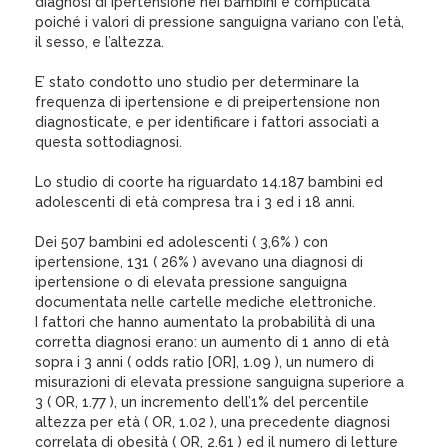
diagnosi di ipertensione nei bambini è complicata
poiché i valori di pressione sanguigna variano con l’età,
il sesso, e l’altezza.
E’ stato condotto uno studio per determinare la
frequenza di ipertensione e di preipertensione non
diagnosticate, e per identificare i fattori associati a
questa sottodiagnosi.
Lo studio di coorte ha riguardato 14.187 bambini ed
adolescenti di età compresa tra i 3 ed i 18 anni.
Dei 507 bambini ed adolescenti ( 3,6% ) con
ipertensione, 131 ( 26% ) avevano una diagnosi di
ipertensione o di elevata pressione sanguigna
documentata nelle cartelle mediche elettroniche.
I fattori che hanno aumentato la probabilità di una
corretta diagnosi erano: un aumento di 1 anno di età
sopra i 3 anni ( odds ratio [OR], 1.09 ), un numero di
misurazioni di elevata pressione sanguigna superiore a
3 ( OR, 1.77 ), un incremento dell’1% del percentile
altezza per età ( OR, 1.02 ), una precedente diagnosi
correlata di obesità ( OR, 2.61 ) ed il numero di letture