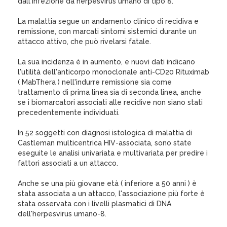
dall'infezione da herpesvirus umano di tipo 8.
La malattia segue un andamento clinico di recidiva e
remissione, con marcati sintomi sistemici durante un
attacco attivo, che può rivelarsi fatale.
La sua incidenza è in aumento, e nuovi dati indicano
l'utilità dell'anticorpo monoclonale anti-CD20 Rituximab
( MabThera ) nell'indurre remissione sia come
trattamento di prima linea sia di seconda linea, anche
se i biomarcatori associati alle recidive non siano stati
precedentemente individuati.
In 52 soggetti con diagnosi istologica di malattia di
Castleman multicentrica HIV-associata, sono state
eseguite le analisi univariata e multivariata per predire i
fattori associati a un attacco.
Anche se una più giovane età ( inferiore a 50 anni ) è
stata associata a un attacco, l'associazione più forte è
stata osservata con i livelli plasmatici di DNA
dell'herpesvirus umano-8.