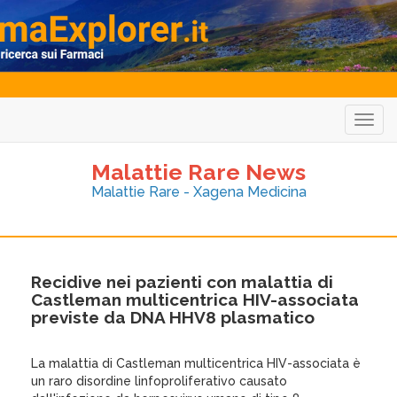
Togg
navig
Malattie Rare News
Malattie Rare - Xagena Medicina
Recidive nei pazienti con malattia di
Castleman multicentrica HIV-associata
previste da DNA HHV8 plasmatico
La malattia di Castleman multicentrica HIV-associata è
un raro disordine linfoproliferativo causato