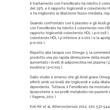
Il trattamento con Fenofibrato ha ridotto il colest
del 29%, e il rapporto trigliceridi e colesterolo HD
e ha migliorato la dilatzione flusso-mediata, risp
Quando confrontato con il placebo e gli Acidi g
con Fenofibrato ha ridotto il colesterolo non-HDL 
rapporto trigliceridi-colesterolo HDL ( p=0.016 
colesterolo HDL ( p inferiore a 0.001 ) e la apoli
p=0.001 ).
Rispetto alla terapia con Omega-3, la somminist
prodotto una più rapida diminuzione della insulin
aumentato i livelli di adiponectina nel plasma ( p=
insulinica ( p=0.015 ).
Dallo studio è emerso che gli Acidi grassi Omeg
effetti simili sui livelli dei trigliceridi e sulla dil
dipendente. Tuttavia, il Fenofibrato ha mostrato 
lipoproteine e sui profili metabolici nei pazienti a
( Xagena_2011 )
Koh KK et al, Atherosclerosis 2012; 220: 537-544