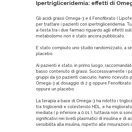
Ipertrigliceridemia: effetti di Ome
Gli acidi grassi Omega-3 e il Fenofibrato ( Lipofe
per trattare i pazienti con ipertrigliceridemia. T
a-testa tra i due farmaci riguardo agli effetti sul
metabolismo non è stato ancora pubblicato.
E’ stato compiuto uno studio randomizzato, a si
placebo.
Ai pazienti è stato, in primo luogo, raccomandat
basso contenuto di grassi. Successivamente i part
gruppi da 50 pazienti ciascuno, hanno ricevuto p
Omega-3 al dosaggio di 2 g oppure Fenofibrato 
oppure un placebo.
La terapia a base di Omega-3 ha ridotto i triglice
tra trigliceridi e colesterolo HDL, e ha migliorato
mediata ( p inferiore a 0.01 ); tuttavia non si s
significativi nei livelli plasmatici di insulina e di
sensibilità alla insulina, rispetto alle misurazion