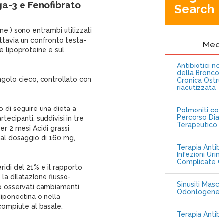
ga-3 e Fenofibrato
Search
ne ) sono entrambi utilizzati
uttavia un confronto testa-
Me
le lipoproteine e sul
Antibiotici 
della Bronc
ngolo cieco, controllato con
Cronica Ostr
riacutizzata
o di seguire una dieta a
Polmoniti co
Percorso Dia
ecipanti, suddivisi in tre
Terapeutico
er 2 mesi Acidi grassi
al dosaggio di 160 mg,
Terapia Antib
Infezioni Uri
Complicate C
ridi del 21% e il rapporto
 la dilatazione flusso-
Sinusiti Masc
ono osservati cambiamenti
Odontogen
 adiponectina o nella
i compiute al basale.
Terapia Anti