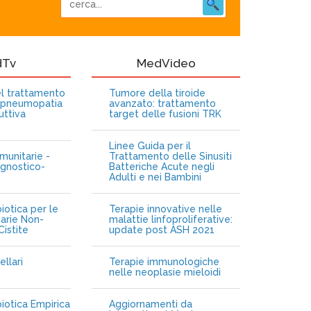
dTv
MedVideo
nel trattamento
Tumore della tiroide
opneumopatia
avanzato: trattamento
uttiva
target delle fusioni TRK
Linee Guida per il
munitarie -
Trattamento delle Sinusiti
gnostico-
Batteriche Acute negli
Adulti e nei Bambini
iotica per le
Terapie innovative nelle
narie Non-
malattie linfoproliferative:
istite
update post ASH 2021
ellari
Terapie immunologiche
e
nelle neoplasie mieloidi
biotica Empirica
Aggiornamenti da