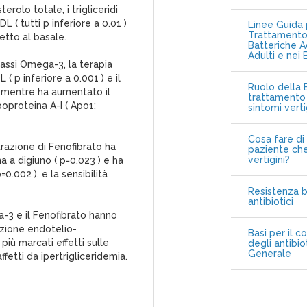
erolo totale, i trigliceridi
L ( tutti p inferiore a 0.01 )
Linee Guida p
Trattamento 
etto al basale.
Batteriche A
Adulti e nei 
rassi Omega-3, la terapia
( p inferiore a 0.001 ) e il
Ruolo della B
), mentre ha aumentato il
trattamento 
poproteina A-I ( Apo1;
sintomi vert
Cosa fare di 
razione di Fenofibrato ha
paziente che
vertigini?
a a digiuno ( p=0.023 ) e ha
0.002 ), e la sensibilità
Resistenza b
antibiotici
a-3 e il Fenofibrato hanno
atazione endotelio-
Basi per il c
più marcati effetti sulle
degli antibio
Generale
ffetti da ipertrigliceridemia.