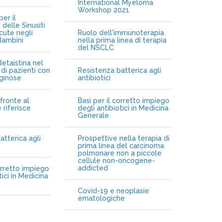
International Myeloma
Workshop 2021
er il
delle Sinusiti
cute negli
Ruolo dell'immunoterapia
Bambini
nella prima linea di terapia
del NSCLC
etaistina nel
di pazienti con
Resistenza batterica agli
iginose
antibiotici
fronte al
Basi per il corretto impiego
 riferisce
degli antibiotici in Medicina
Generale
atterica agli
Prospettive nella terapia di
prima linea del carcinoma
polmonare non a piccole
cellule non-oncogene-
addicted
orretto impiego
tici in Medicina
Covid-19 e neoplasie
ematologiche