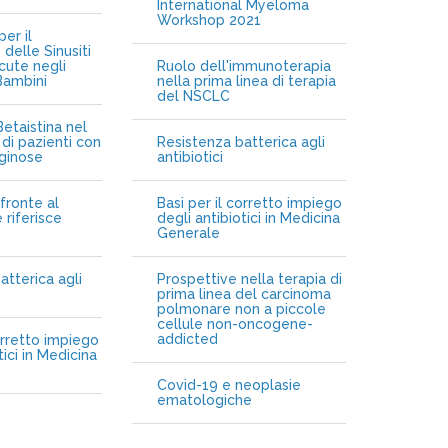
International Myeloma
Workshop 2021
er il
delle Sinusiti
cute negli
Ruolo dell'immunoterapia
Bambini
nella prima linea di terapia
del NSCLC
etaistina nel
di pazienti con
Resistenza batterica agli
iginose
antibiotici
fronte al
Basi per il corretto impiego
 riferisce
degli antibiotici in Medicina
Generale
atterica agli
Prospettive nella terapia di
prima linea del carcinoma
polmonare non a piccole
cellule non-oncogene-
addicted
orretto impiego
tici in Medicina
Covid-19 e neoplasie
ematologiche