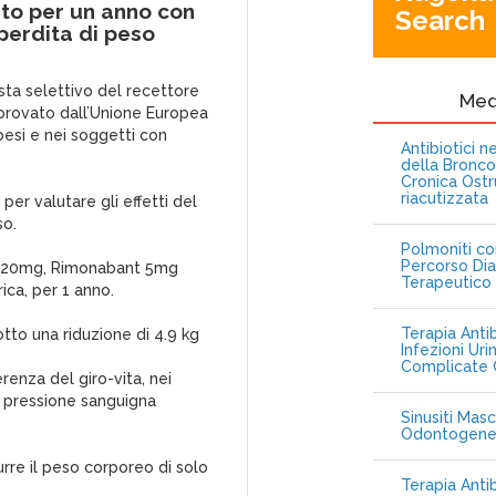
nto per un anno con
Search
erdita di peso
sta selettivo del recettore
Me
approvato dall’Unione Europea
besi e nei soggetti con
Antibiotici 
della Bronc
Cronica Ostr
riacutizzata
per valutare gli effetti del
so.
Polmoniti co
Percorso Dia
nt 20mg, Rimonabant 5mg
Terapeutico
ica, per 1 anno.
Terapia Antib
to una riduzione di 4.9 kg
Infezioni Uri
Complicate C
renza del giro-vita, nei
lla pressione sanguigna
Sinusiti Masc
Odontogen
rre il peso corporeo di solo
Terapia Anti