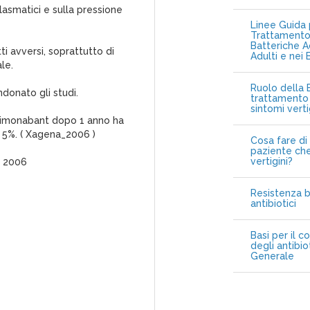
plasmatici e sulla pressione
Linee Guida p
Trattamento 
Batteriche A
i avversi, soprattutto di
Adulti e nei 
le.
Ruolo della B
ndonato gli studi.
trattamento 
sintomi vert
i Rimonabant dopo 1 anno ha
l 5%. ( Xagena_2006 )
Cosa fare di 
paziente che
vertigini?
, 2006
Resistenza b
antibiotici
Basi per il c
degli antibio
Generale