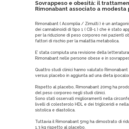
Sovrappeso e obesità: il trattame
Rimonabant associato a modesta p
Rimonabant ( Acomplia / Zimulti ) è un antagoni
dei cannabinoidi di tipo 1 ( CB-1 ) che è stato 
per la riduzione di peso corporeo nei pazienti o
fattori di rischio per la malattia metabolica.
E’ stata compiuta una revisione della letteratura 
Rimonabant nelle persone obese e in sovrappe
Quattro studi clinici hanno valutato Rimonaba
versus placebo in aggiunta ad una dieta ipocalor
Rispetto al placebo, Rimonabant 20mg ha prodot
del peso corporeo negli studi clinici.
Sono stati osservati miglioramenti nella circonfe
livelli di colesterolo HDL e dei trigliceridi e ne
sistolica e diastolica.
Tuttavia il Rimonabant 5mg ha dimostrato di ridu
1.3 kg rispetto al placebo.