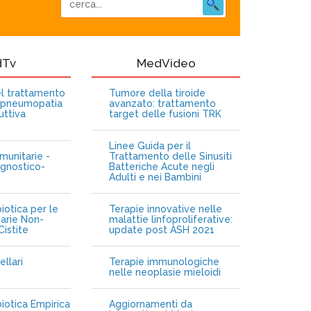
dTv
MedVideo
nel trattamento
Tumore della tiroide
opneumopatia
avanzato: trattamento
uttiva
target delle fusioni TRK
Linee Guida per il
munitarie -
Trattamento delle Sinusiti
gnostico-
Batteriche Acute negli
Adulti e nei Bambini
iotica per le
Terapie innovative nelle
narie Non-
malattie linfoproliferative:
istite
update post ASH 2021
ellari
Terapie immunologiche
e
nelle neoplasie mieloidi
biotica Empirica
Aggiornamenti da