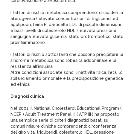
cardiovascolare aterosclerotica.
I fattori di rischio metabolici comprendono: dislipidemia
aterogenica ( elevate concentrazioni di trigliceridi ed
apolipoproteina B, particelle LDL di piccole dimensioni
e bassi livelli di colesterolo HDL ), elevata pressione
sanguigna, elevata glicemia, stato protrombotico, stato
proinfiammatorio.
I fattori di rischio sottostanti che possono precipitare la
sindrome metabolica sono l’obesità addominale e la
resistenza all’insulina.
Altre condizioni associate sono: l’inattività fisica, l’età, lo
sbilanciamento ormonale e la predisposizione genetica
ed etnica.
Diagnosi clinica
Nel 2001, il National Cholesterol Educational Program (
NCEP ) Adult Treatment Panel III ( ATP III ) ha proposto
una semplice serie di criteri diagnostici basati su
comuni misure cliniche comprendenti: circonferenza
del giro vita, trigliceridi, colesterolo HDL, pressione