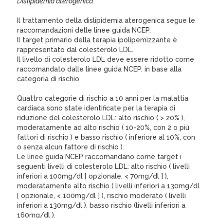
Dislipidemia aterogenica
Il trattamento della dislipidemia aterogenica segue le
raccomandazioni delle linee guida NCEP.
Il target primario della terapia ipolipemizzante è
rappresentato dal colesterolo LDL.
Il livello di colesterolo LDL deve essere ridotto come
raccomandato dalle linee guida NCEP, in base alla
categoria di rischio.
Quattro categorie di rischio a 10 anni per la malattia
cardiaca sono state identificate per la terapia di
riduzione del colesterolo LDL: alto rischio ( > 20% ),
moderatamente ad alto rischio ( 10-20%, con 2 o più
fattori di rischio ) e basso rischio ( inferiore al 10%, con
o senza alcun fattore di rischio ).
Le linee guida NCEP raccomandano come target i
seguenti livelli di colesterolo LDL: alto rischio ( livelli
inferiori a 100mg/dl [ opzionale, < 70mg/dl ] ),
moderatamente alto rischio ( livelli inferiori a 130mg/dl
[ opzionale, < 100mg/dl ] ), rischio moderato ( livelli
inferiori a 130mg/dl ), basso rischio (livelli inferiori a
160mg/dl ).