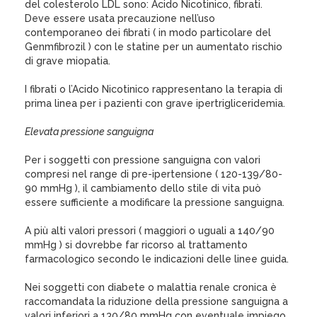
del colesterolo LDL sono: Acido Nicotinico, fibrati.
Deve essere usata precauzione nell’uso
contemporaneo dei fibrati ( in modo particolare del
Genmfibrozil ) con le statine per un aumentato rischio
di grave miopatia.
I fibrati o l’Acido Nicotinico rappresentano la terapia di
prima linea per i pazienti con grave ipertrigliceridemia.
Elevata pressione sanguigna
Per i soggetti con pressione sanguigna con valori
compresi nel range di pre-ipertensione ( 120-139/80-
90 mmHg ), il cambiamento dello stile di vita può
essere sufficiente a modificare la pressione sanguigna.
A più alti valori pressori ( maggiori o uguali a 140/90
mmHg ) si dovrebbe far ricorso al trattamento
farmacologico secondo le indicazioni delle linee guida.
Nei soggetti con diabete o malattia renale cronica è
raccomandata la riduzione della pressione sanguigna a
valori inferiori a 130/80 mmHg con eventuale impiego