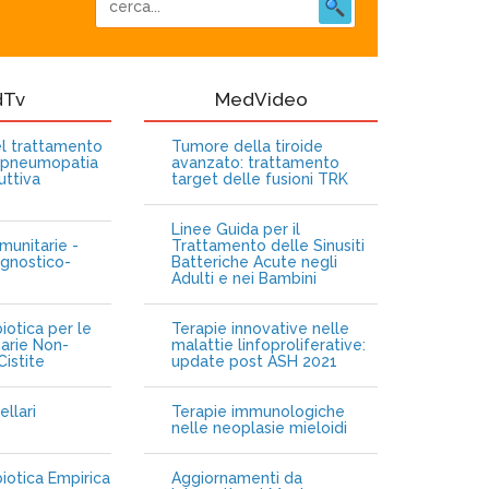
dTv
MedVideo
nel trattamento
Tumore della tiroide
opneumopatia
avanzato: trattamento
uttiva
target delle fusioni TRK
Linee Guida per il
munitarie -
Trattamento delle Sinusiti
gnostico-
Batteriche Acute negli
Adulti e nei Bambini
iotica per le
Terapie innovative nelle
narie Non-
malattie linfoproliferative:
istite
update post ASH 2021
ellari
Terapie immunologiche
e
nelle neoplasie mieloidi
biotica Empirica
Aggiornamenti da