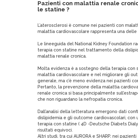
Pazienti con malattia renale croni
le statine ?
L’aterosclerosi è comune nei pazienti con malatti
malattia cardiovascolare rappresenta una delle p
Le lineeguida del National Kidney Foundation r
terapia con statine nel trattamento della dislip
malattia renale cronica.
Molta evidenza è a sostegno della terapia con st
malattia cardiovascolare e nel migliorare gli o
generale, ma c’è meno evidenza nei pazienti con
Pertanto, la prevenzione della malattia cardiova
renale cronica si basa principalmente sull’estrap
che non riguardano la nefropatia cronica.
Dall’analisi della letteratura emergono dati confli
dislipidemia e gli outcome cardiovascolari, con 
terapia con statine ( 4D -Deutsche Diabets Dialy
risultati equivoci.
Altri studi, tra cui AURORA e SHARP, nei pazienti