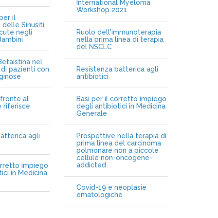
International Myeloma
Workshop 2021
er il
delle Sinusiti
cute negli
Ruolo dell'immunoterapia
Bambini
nella prima linea di terapia
del NSCLC
etaistina nel
di pazienti con
Resistenza batterica agli
iginose
antibiotici
fronte al
Basi per il corretto impiego
 riferisce
degli antibiotici in Medicina
Generale
atterica agli
Prospettive nella terapia di
prima linea del carcinoma
polmonare non a piccole
cellule non-oncogene-
addicted
orretto impiego
tici in Medicina
Covid-19 e neoplasie
ematologiche