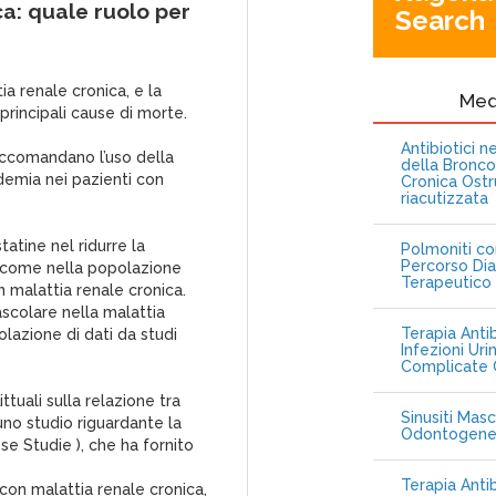
ca: quale ruolo per
Search
a renale cronica, e la
Me
rincipali cause di morte.
Antibiotici 
accomandano l’uso della
della Bronc
idemia nei pazienti con
Cronica Ostr
riacutizzata
atine nel ridurre la
Polmoniti co
Percorso Dia
utcome nella popolazione
Terapeutico
 malattia renale cronica.
scolare nella malattia
Terapia Antib
olazione di dati da studi
Infezioni Uri
Complicate C
ttuali sulla relazione tra
Sinusiti Masc
uno studio riguardante la
Odontogen
se Studie ), che ha fornito
Terapia Anti
 con malattia renale cronica,