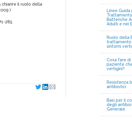
chiarire il ruolo della
2009 )
Linee Guida p
Trattamento 
Batteriche A
271-285
Adulti e nei 
Ruolo della B
trattamento 
sintomi vert
Cosa fare di 
paziente che
vertigini?
Resistenza b
antibiotici
Basi per il c
degli antibio
Generale