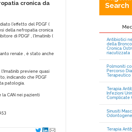
ropatia cronica da
Search
diato l'effetto del PDGF (
Me
si della nefropatia cronica
bitore di PDGF , l'Imatinib (
Antibiotici 
della Bronc
Cronica Ostr
riacutizzata
pianto renale , è stato anche
Polmoniti co
Percorso Dia
 l'Imatinib previene quasi
Terapeutico
nto, indicando che PDGF
ta patologia.
Terapia Antib
Infezioni Uri
e la CAN nei pazienti
Complicate C
Sinusiti Masc
1153
Odontogen
Terapia Anti