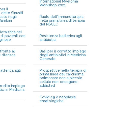
International Myeloma
Workshop 2021
er il
delle Sinusiti
cute negli
Ruolo dell'immunoterapia
Bambini
nella prima linea di terapia
del NSCLC
etaistina nel
di pazienti con
Resistenza batterica agli
iginose
antibiotici
fronte al
Basi per il corretto impiego
 riferisce
degli antibiotici in Medicina
Generale
atterica agli
Prospettive nella terapia di
prima linea del carcinoma
polmonare non a piccole
cellule non-oncogene-
addicted
orretto impiego
tici in Medicina
Covid-19 e neoplasie
ematologiche