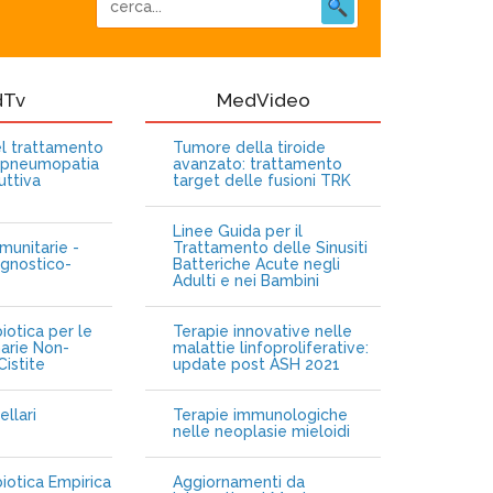
dTv
MedVideo
nel trattamento
Tumore della tiroide
opneumopatia
avanzato: trattamento
uttiva
target delle fusioni TRK
Linee Guida per il
munitarie -
Trattamento delle Sinusiti
gnostico-
Batteriche Acute negli
Adulti e nei Bambini
iotica per le
Terapie innovative nelle
narie Non-
malattie linfoproliferative:
istite
update post ASH 2021
ellari
Terapie immunologiche
e
nelle neoplasie mieloidi
biotica Empirica
Aggiornamenti da