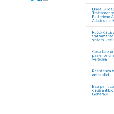
Linee Guida p
Trattamento 
Batteriche A
Adulti e nei 
Ruolo della B
trattamento 
sintomi vert
Cosa fare di 
paziente che
vertigini?
Resistenza b
antibiotici
Basi per il c
degli antibio
Generale