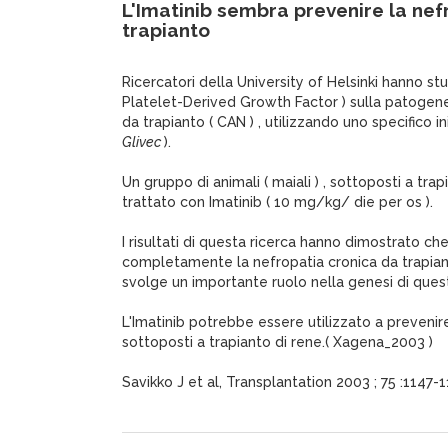
L'Imatinib sembra prevenire la nef
trapianto
Ricercatori della University of Helsinki hanno stu
Platelet-Derived Growth Factor ) sulla patogene
da trapianto ( CAN ) , utilizzando uno specifico ini
Glivec
).
Un gruppo di animali ( maiali ) , sottoposti a tra
trattato con Imatinib ( 10 mg/kg/ die per os ).
I risultati di questa ricerca hanno dimostrato che
completamente la nefropatia cronica da trapia
svolge un importante ruolo nella genesi di ques
L'Imatinib potrebbe essere utilizzato a prevenir
sottoposti a trapianto di rene.( Xagena_2003 )
Savikko J et al, Transplantation 2003 ; 75 :1147-