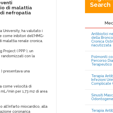
eventi
Search
hio di malattia
di nefropatia
Me
 University, ha valutato i
Antibiotici 
he come inibitori dell'HMG-
della Bronc
i malattia renale cronica.
Cronica Ostr
riacutizzata
g Project ( PPP ), un
ci randomizzati con la
Polmoniti co
Percorso Dia
Terapeutico
2 ) presentava una
Terapia Antib
Infezioni Uri
Complicate C
ta come velocità di
9 mL/min per 1,73 m2 di area
Sinusiti Masc
Odontogen
 all'infarto miocardico, alla
Terapia Anti
zazione coronarica