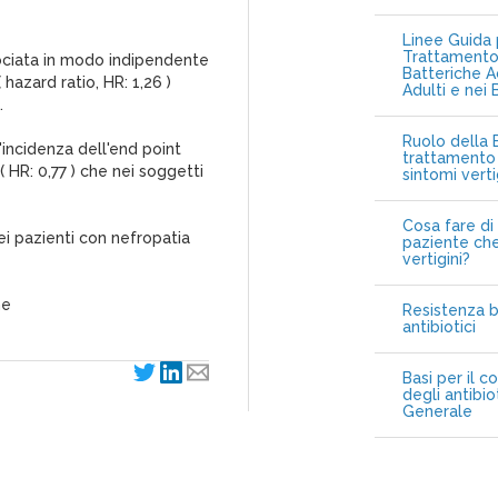
Linee Guida p
Trattamento 
sociata in modo indipendente
Batteriche A
hazard ratio, HR: 1,26 )
Adulti e nei 
.
Ruolo della B
'incidenza dell'end point
trattamento 
( HR: 0,77 ) che nei soggetti
sintomi vert
Cosa fare di 
nei pazienti con nefropatia
paziente che
vertigini?
ne
Resistenza b
antibiotici
Basi per il c
degli antibio
Generale