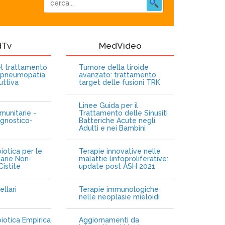
dTv
MedVideo
nel trattamento
Tumore della tiroide
opneumopatia
avanzato: trattamento
uttiva
target delle fusioni TRK
Linee Guida per il
munitarie -
Trattamento delle Sinusiti
gnostico-
Batteriche Acute negli
Adulti e nei Bambini
iotica per le
Terapie innovative nelle
narie Non-
malattie linfoproliferative:
istite
update post ASH 2021
ellari
Terapie immunologiche
e
nelle neoplasie mieloidi
biotica Empirica
Aggiornamenti da