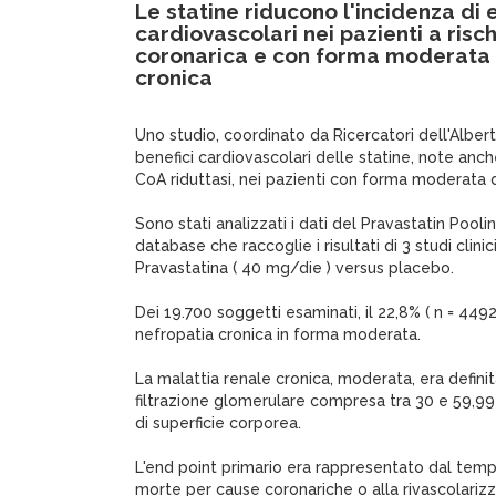
Le statine riducono l'incidenza di 
cardiovascolari nei pazienti a risc
coronarica e con forma moderata 
cronica
Uno studio, coordinato da Ricercatori dell'Alberta
benefici cardiovascolari delle statine, note anc
CoA riduttasi, nei pazienti con forma moderata d
Sono stati analizzati i dati del Pravastatin Poolin
database che raccoglie i risultati di 3 studi clini
Pravastatina ( 40 mg/die ) versus placebo.
Dei 19.700 soggetti esaminati, il 22,8% ( n = 449
nefropatia cronica in forma moderata.
La malattia renale cronica, moderata, era defini
filtrazione glomerulare compresa tra 30 e 59,9
di superficie corporea.
L'end point primario era rappresentato dal tempo
morte per cause coronariche o alla rivascolariz