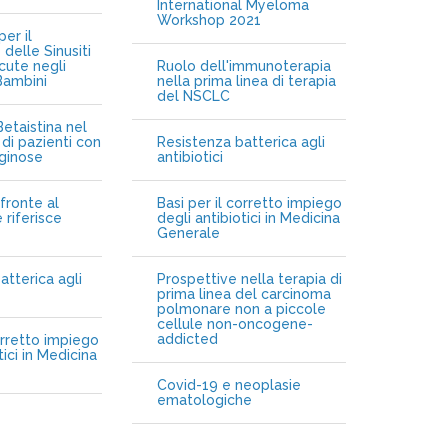
International Myeloma
Workshop 2021
er il
delle Sinusiti
cute negli
Ruolo dell'immunoterapia
Bambini
nella prima linea di terapia
del NSCLC
etaistina nel
di pazienti con
Resistenza batterica agli
iginose
antibiotici
fronte al
Basi per il corretto impiego
 riferisce
degli antibiotici in Medicina
Generale
atterica agli
Prospettive nella terapia di
prima linea del carcinoma
polmonare non a piccole
cellule non-oncogene-
addicted
orretto impiego
tici in Medicina
Covid-19 e neoplasie
ematologiche