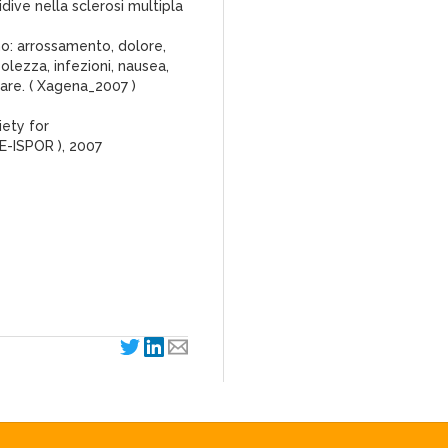
idive nella sclerosi multipla
ono: arrossamento, dolore,
bolezza, infezioni, nausea,
lare. ( Xagena_2007 )
iety for
-ISPOR ), 2007