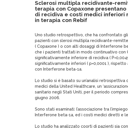
Sclerosi multipla recidivante-remitt
terapia con Copaxone presentano u
di recidiva e costi medici inferiori 
in terapia con Rebif
Uno studio retrospettivo, che ha confrontato gli 
pazienti con slerosi multipla recidivante-remitte
( Copaxone ) o con alti dosaggi di Interferone be
che i pazienti trattati in modo continuativo con
significativamente inferiore di recidiva ( P=0,0049
significativamente inferiori ( p=0,0001 ), rispetto
con Interferone beta-1a.
Lo studio si è basato su un’analisi retrospettiva 
medici della United Healthcare, un ‘assicurazio
sanitario negli Stati Uniti, per il periodo compr
giugno 2006.
Sono stati esaminati: l’associazione tra l’impieg
Interferone beta-1a, ed i costi medici diretti e l
Lo studio ha analizzato coorti di pazienti sia co