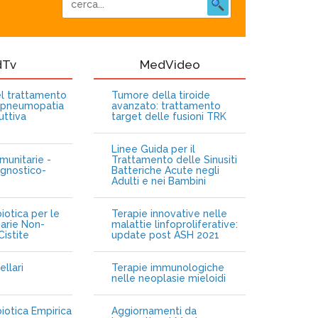
dTv
MedVideo
nel trattamento
Tumore della tiroide
opneumopatia
avanzato: trattamento
uttiva
target delle fusioni TRK
Linee Guida per il
munitarie -
Trattamento delle Sinusiti
gnostico-
Batteriche Acute negli
Adulti e nei Bambini
iotica per le
Terapie innovative nelle
narie Non-
malattie linfoproliferative:
istite
update post ASH 2021
ellari
Terapie immunologiche
e
nelle neoplasie mieloidi
biotica Empirica
Aggiornamenti da