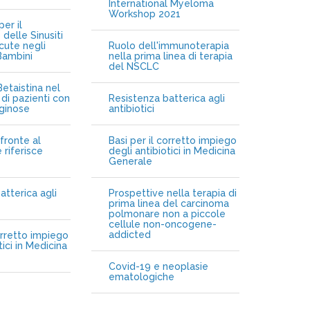
International Myeloma
Workshop 2021
er il
delle Sinusiti
cute negli
Ruolo dell'immunoterapia
Bambini
nella prima linea di terapia
del NSCLC
etaistina nel
di pazienti con
Resistenza batterica agli
iginose
antibiotici
fronte al
Basi per il corretto impiego
 riferisce
degli antibiotici in Medicina
Generale
atterica agli
Prospettive nella terapia di
prima linea del carcinoma
polmonare non a piccole
cellule non-oncogene-
addicted
orretto impiego
tici in Medicina
Covid-19 e neoplasie
ematologiche