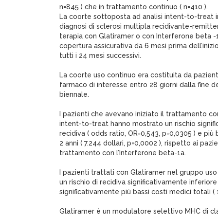
n=845 ) che in trattamento continuo ( n=410 ).
La coorte sottoposta ad analisi intent-to-treat 
diagnosi di sclerosi multipla recidivante-remitt
terapia con Glatiramer o con Interferone beta -
copertura assicurativa da 6 mesi prima dell’iniz
tutti i 24 mesi successivi.
La coorte uso continuo era costituita da pazient
farmaco di interesse entro 28 giorni dalla fine 
biennale.
I pazienti che avevano iniziato il trattamento c
intent-to-treat hanno mostrato un rischio signif
recidiva ( odds ratio, OR=0,543, p=0,0305 ) e più b
2 anni ( 7.244 dollari, p=0,0002 ), rispetto ai pazi
trattamento con l’Interferone beta-1a.
I pazienti trattati con Glatiramer nel gruppo u
un rischio di recidiva significativamente inferior
significativamente più bassi costi medici totali ( 
Glatiramer è un modulatore selettivo MHC di clas