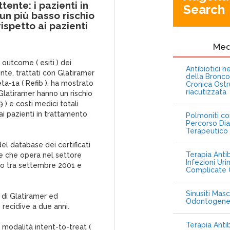
ente: i pazienti in
Search
n più basso rischio
rispetto ai pazienti
Me
outcome ( esiti ) dei
Antibiotici 
nte, trattati con Glatiramer
della Bronc
ta-1a ( Refib ), ha mostrato
Cronica Ostr
riacutizzata
 Glatiramer hanno un rischio
 ) e costi medici totali
 ai pazienti in trattamento
Polmoniti co
Percorso Dia
Terapeutico
del database dei certificati
Terapia Antib
ne che opera nel settore
Infezioni Uri
eso tra settembre 2001 e
Complicate C
Sinusiti Masc
o di Glatiramer ed
Odontogen
e recidive a due anni.
Terapia Anti
n modalità intent-to-treat (