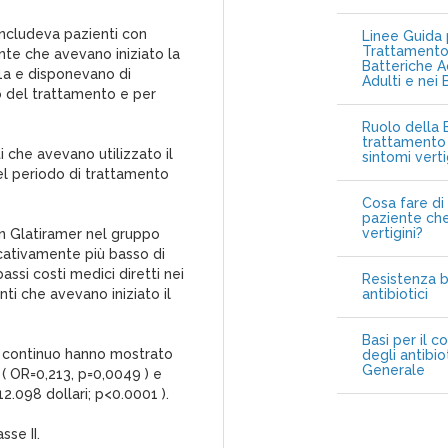
includeva pazienti con
Linee Guida p
Trattamento 
ente che avevano iniziato la
Batteriche A
1a e disponevano di
Adulti e nei 
io del trattamento e per
Ruolo della B
trattamento 
i che avevano utilizzato il
sintomi vert
del periodo di trattamento
Cosa fare di 
paziente che
vertigini?
on Glatiramer nel gruppo
icativamente più basso di
assi costi medici diretti nei
Resistenza b
enti che avevano iniziato il
antibiotici
Basi per il c
so continuo hanno mostrato
degli antibio
Generale
e ( OR=0,213, p=0,0049 ) e
12.098 dollari; p<0.0001 ).
se II.