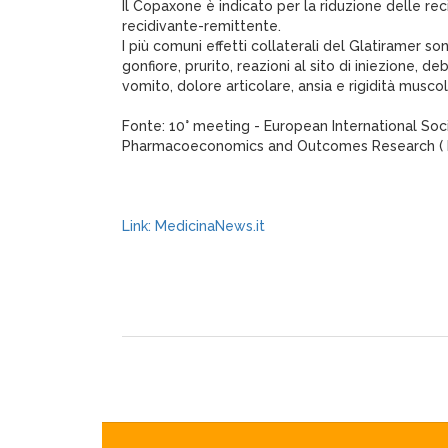
Il Copaxone è indicato per la riduzione delle rec
recidivante-remittente.
I più comuni effetti collaterali del Glatiramer s
gonfiore, prurito, reazioni al sito di iniezione, de
vomito, dolore articolare, ansia e rigidità musco
Fonte: 10° meeting - European International Soc
Pharmacoeconomics and Outcomes Research ( E
Link: MedicinaNews.it
XagenaFarmaci_2007