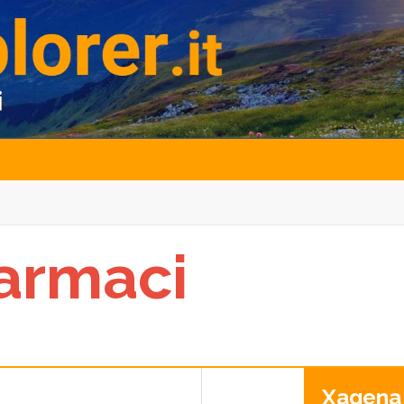
armaci
Xagena