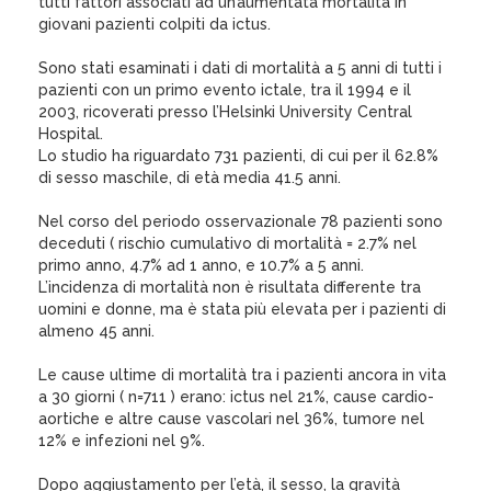
tutti fattori associati ad un’aumentata mortalità in
giovani pazienti colpiti da ictus.
Sono stati esaminati i dati di mortalità a 5 anni di tutti i
pazienti con un primo evento ictale, tra il 1994 e il
2003, ricoverati presso l’Helsinki University Central
Hospital.
Lo studio ha riguardato 731 pazienti, di cui per il 62.8%
di sesso maschile, di età media 41.5 anni.
Nel corso del periodo osservazionale 78 pazienti sono
deceduti ( rischio cumulativo di mortalità = 2.7% nel
primo anno, 4.7% ad 1 anno, e 10.7% a 5 anni.
L’incidenza di mortalità non è risultata differente tra
uomini e donne, ma è stata più elevata per i pazienti di
almeno 45 anni.
Le cause ultime di mortalità tra i pazienti ancora in vita
a 30 giorni ( n=711 ) erano: ictus nel 21%, cause cardio-
aortiche e altre cause vascolari nel 36%, tumore nel
12% e infezioni nel 9%.
Dopo aggiustamento per l’età, il sesso, la gravità