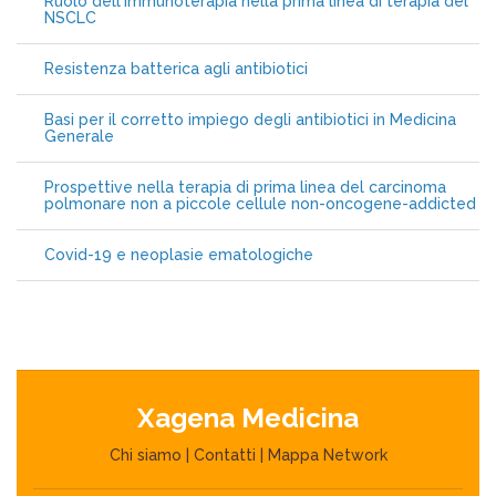
Ruolo dell'immunoterapia nella prima linea di terapia del
NSCLC
Resistenza batterica agli antibiotici
Basi per il corretto impiego degli antibiotici in Medicina
Generale
Prospettive nella terapia di prima linea del carcinoma
polmonare non a piccole cellule non-oncogene-addicted
Covid-19 e neoplasie ematologiche
Xagena Medicina
Chi siamo
|
Contatti
|
Mappa Network