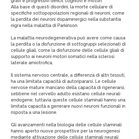
gravi e progressivi deficit cognitivi e motori.
Alla base di questi disordini, la morte cellulare di
specifiche sottopopolazioni regionali di neuroni, come
la perdita dei neuroni dopaminergici nella substantia
nigra nella malattia di Parkinson.
La malattia neurodegenerativa può avere come causa
la perdita o la disfunzione di sottogruppi selezionati di
cellule gliali, come la disfunzione delle cellule gliali di
supporto ai neuroni motori somatici nella sclerosi
laterale amiotrofica.
Il sistema nervoso centrale, a differenza di altri tessuti,
ha una limitata capacità di autoripararsi. Le cellule
nervose mature mancano della capacità di rigenerarsi,
sebbene nel cervello adulto esistano cellule neurali
endogene; tuttavia queste cellule staminali hanno una
limitata capacità a generare nuovi neuroni funzionali in
risposta a una lesione.
Gli avanzamenti nella biologia delle cellule staminali
hanno aperto nuove prospettive per la neurogenesi
mediante attivazione delle cellule staminali neurali