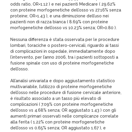
odds ratio, OR=1.12 ) e nei pazienti Medicare ( 29.62%
con proteine morfogenetiche dell’osso vs 27.16% senza
proteine; OR=1.43 ), e una diminuzione dell’uso nei
pazienti non di razza bianca ( 8.69% con proteine
morfogenetiche dell’osso vs 10.23% senza; OR=0.80 ).
Nessuna differenza è stata osservata per le procedure
lombari, toraciche o postero-cervicali, riguardo ai tassi
di complicazioni in ospedale, immediatamente dopo
l’intervento, per l’anno 2006, tra i pazienti sottoposti a
fusione spinale con uso di proteine morfogenetiche
dell’osso.
All’analisi univariata e dopo aggiustamento statistico
multivariabile, l’utilizzo di proteine morfogenetiche
dell’osso nelle procedure di fusione cervicale anteriore,
è risultato associato a un tasso più elevato di
complicazioni ( 7.09% con proteine morfogenetiche
dell’osso vs 4.68% senza; OR aggiustato 1.43 ) con gli
aumenti primari osservati nelle complicanze correlate
alla ferita ( 1.22% con proteine morfogenetiche
dell’osso vs 0.65% senza; OR aggiustato 1.67 ), e