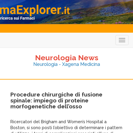
Togg
navig
Neurologia News
Neurologia - Xagena Medicina
Procedure chirurgiche di fusione
spinale: impiego di proteine
morfogenetiche dell’osso
Ricercatori del Brigham and Women’s Hospital a
Boston, si sono posti l’obiettivo di determinare i pattern