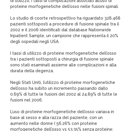
di utilizzo, i tassi di complicazioni associati all’uso di
proteine morfogenetiche dell’osso nelle fusioni spinali.
Lo studio di coorte retrospettivo ha riguardato 328.468
pazienti sottoposti a procedure di fusione spinale tra il
2002 e il 2006 identificati dal database Nationwide
Inpatient Sample, un campione che rappresenta il 20%
degli ospedali negli USA.
I tassi di utilizzo di proteine morfogenetiche dell’osso
tra i pazienti sottoposti a chirurgia di fusione spinale
sono stati esaminati assieme alle complicazioni e alla
durata della degenza.
Negli Stati Uniti, l’utilizzo di proteine morfogenetiche
dell’osso ha subito un incremento passando dallo
0.69% di tutte le fusioni del 2002 al 24.89% di tutte le
fusioni nel 2006.
L’uso di proteine morfogenetiche dell’osso variava in
base al sesso e alla razza del paziente, con un
aumento nelle donne ( 56.26% con proteine
morfogenetiche dell’osso vs 53.35% senza proteine;