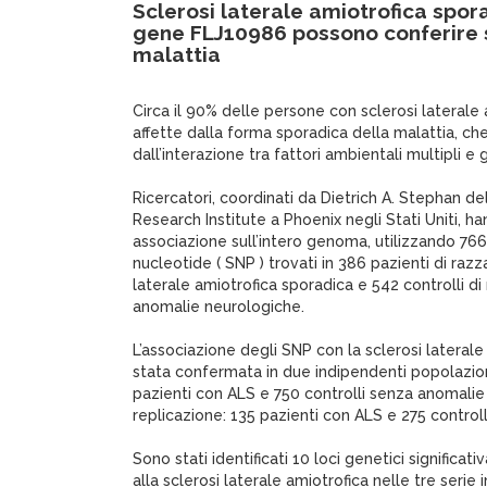
Sclerosi laterale amiotrofica spora
gene FLJ10986 possono conferire su
malattia
Circa il 90% delle persone con sclerosi laterale 
affette dalla forma sporadica della malattia, c
dall’interazione tra fattori ambientali multipli e g
Ricercatori, coordinati da Dietrich A. Stephan d
Research Institute a Phoenix negli Stati Uniti, ha
associazione sull’intero genoma, utilizzando 766
nucleotide ( SNP ) trovati in 386 pazienti di raz
laterale amiotrofica sporadica e 542 controlli d
anomalie neurologiche.
L’associazione degli SNP con la sclerosi lateral
stata confermata in due indipendenti popolazion
pazienti con ALS e 750 controlli senza anomali
replicazione: 135 pazienti con ALS e 275 controll
Sono stati identificati 10 loci genetici significat
alla sclerosi laterale amiotrofica nelle tre serie 