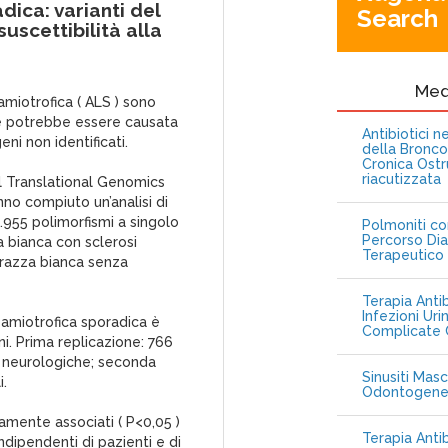
dica: varianti del
Search
scettibilità alla
Me
amiotrofica ( ALS ) sono
he potrebbe essere causata
Antibiotici 
eni non identificati.
della Bronc
Cronica Ostr
riacutizzata
el Translational Genomics
nno compiuto un’analisi di
.955 polimorfismi a singolo
Polmoniti co
Percorso Dia
za bianca con sclerosi
Terapeutico
i razza bianca senza
Terapia Antib
Infezioni Uri
e amiotrofica sporadica è
Complicate C
i. Prima replicazione: 766
e neurologiche; seconda
Sinusiti Masc
i.
Odontogen
ivamente associati ( P<0,05 )
Terapia Anti
indipendenti di pazienti e di