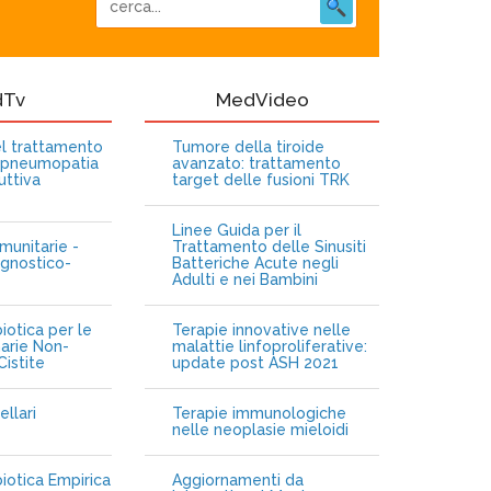
dTv
MedVideo
nel trattamento
Tumore della tiroide
opneumopatia
avanzato: trattamento
uttiva
target delle fusioni TRK
Linee Guida per il
munitarie -
Trattamento delle Sinusiti
gnostico-
Batteriche Acute negli
Adulti e nei Bambini
iotica per le
Terapie innovative nelle
narie Non-
malattie linfoproliferative:
istite
update post ASH 2021
ellari
Terapie immunologiche
e
nelle neoplasie mieloidi
biotica Empirica
Aggiornamenti da