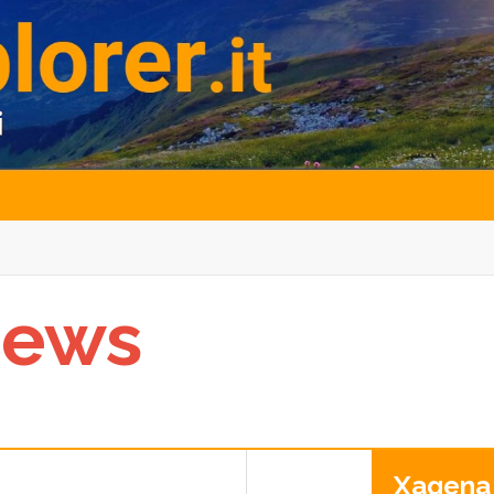
News
Xagena