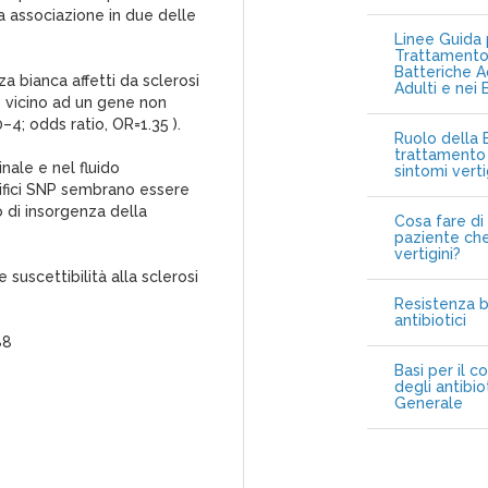
iva associazione in due delle
Linee Guida p
Trattamento 
Batteriche A
zza bianca affetti da sclerosi
Adulti e nei 
P vicino ad un gene non
4; odds ratio, OR=1.35 ).
Ruolo della B
trattamento 
nale e nel fluido
sintomi vert
cifici SNP sembrano essere
to di insorgenza della
Cosa fare di 
paziente che
vertigini?
suscettibilità alla sclerosi
Resistenza b
antibiotici
88
Basi per il c
degli antibio
Generale