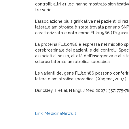
controlli; altri 41 loci hanno mostrato significat
tre serie.
L’associazione più significativa nei pazienti di ra
laterale amiotrofica è stata trovata per uno SN
caratterizzato e noto come FLJ10986 ( P=3.0x10–
La proteina FLJ10986 è espressa nel midollo spi
cerebrospinale dei pazienti e dei controlli. Spe
associati al sesso, all’età dell’insorgenza e al si
sclerosi laterale amiotrofica sporadica.
Le varianti del gene FLJ10986 possono conferire 
laterale amiotrofica sporadica. ( Xagena_2007 )
Dunckley T et al, N Engl J Med 2007 ; 357: 775-7
Link: MedicinaNews.it