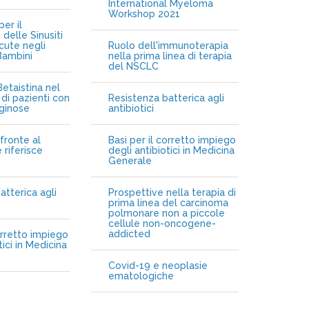
International Myeloma
Workshop 2021
er il
delle Sinusiti
cute negli
Ruolo dell'immunoterapia
Bambini
nella prima linea di terapia
del NSCLC
etaistina nel
di pazienti con
Resistenza batterica agli
iginose
antibiotici
fronte al
Basi per il corretto impiego
 riferisce
degli antibiotici in Medicina
Generale
atterica agli
Prospettive nella terapia di
prima linea del carcinoma
polmonare non a piccole
cellule non-oncogene-
addicted
orretto impiego
tici in Medicina
Covid-19 e neoplasie
ematologiche