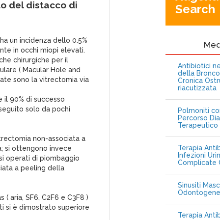
o del distacco di
Search
 ha un incidenza dello 0.5%
Me
ente in occhi miopi elevati.
che chirurgiche per il
Antibiotici 
ulare ( Macular Hole and
della Bronc
zate sono la vitrectomia via
Cronica Ostr
riacutizzata
e il 90% di successo
eseguito solo da pochi
Polmoniti co
Percorso Dia
Terapeutico
trectomia non-associata a
Terapia Antib
; si ottengono invece
Infezioni Uri
casi operati di piombaggio
Complicate C
iata a peeling della
Sinusiti Masc
Odontogen
s ( aria, SF6, C2F6 e C3F8 )
ti si è dimostrato superiore
Terapia Anti