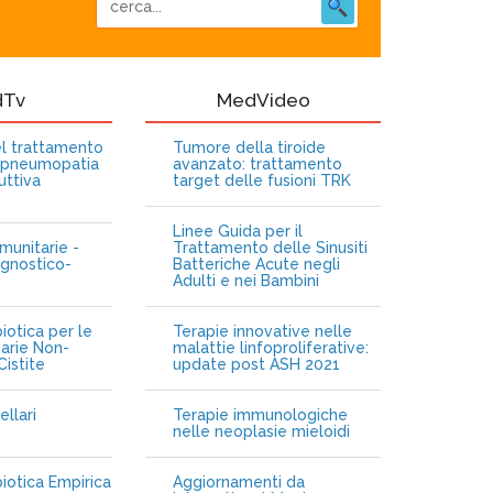
dTv
MedVideo
nel trattamento
Tumore della tiroide
opneumopatia
avanzato: trattamento
uttiva
target delle fusioni TRK
Linee Guida per il
munitarie -
Trattamento delle Sinusiti
gnostico-
Batteriche Acute negli
Adulti e nei Bambini
iotica per le
Terapie innovative nelle
narie Non-
malattie linfoproliferative:
istite
update post ASH 2021
ellari
Terapie immunologiche
e
nelle neoplasie mieloidi
biotica Empirica
Aggiornamenti da