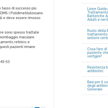
n tasso di successo più
Linee Guida p
Trattamento 
 PDMS ( Polidimetilsilossano
Batteriche A
rali e deve essere rimosso
Adulti e nei 
Ruolo della B
are sono spesso trattate
trattamento 
piombaggio maculare.
sintomi vert
llamento retinico e
questi pazienti rimane
Cosa fare di 
paziente che
vertigini?
: 45-53
Resistenza b
antibiotici
Basi per il c
degli antibio
Generale