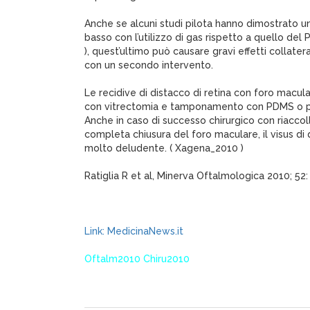
Anche se alcuni studi pilota hanno dimostrato u
basso con l’utilizzo di gas rispetto a quello del
), quest’ultimo può causare gravi effetti collate
con un secondo intervento.
Le recidive di distacco di retina con foro macul
con vitrectomia e tamponamento con PDMS o 
Anche in caso di successo chirurgico con riacco
completa chiusura del foro maculare, il visus di 
molto deludente. ( Xagena_2010 )
Ratiglia R et al, Minerva Oftalmologica 2010; 52
Link: MedicinaNews.it
Oftalm2010 Chiru2010