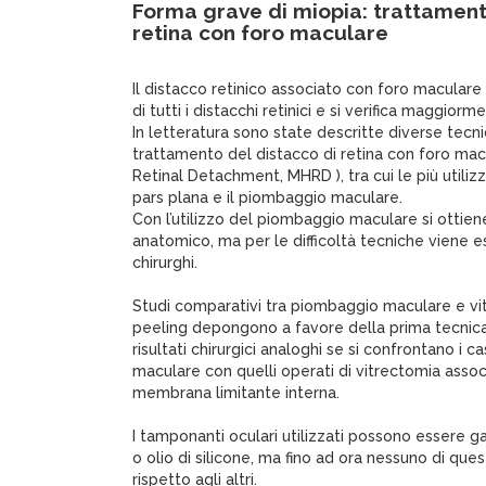
Forma grave di miopia: trattament
retina con foro maculare
Il distacco retinico associato con foro maculare
di tutti i distacchi retinici e si verifica maggiorm
In letteratura sono state descritte diverse tecni
trattamento del distacco di retina con foro mac
Retinal Detachment, MHRD ), tra cui le più utiliz
pars plana e il piombaggio maculare.
Con l’utilizzo del piombaggio maculare si ottien
anatomico, ma per le difficoltà tecniche viene 
chirurghi.
Studi comparativi tra piombaggio maculare e vi
peeling depongono a favore della prima tecnica
risultati chirurgici analoghi se si confrontano i 
maculare con quelli operati di vitrectomia assoc
membrana limitante interna.
I tamponanti oculari utilizzati possono essere ga
o olio di silicone, ma fino ad ora nessuno di ques
rispetto agli altri.