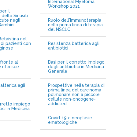
International Myeloma
Workshop 2021
er il
delle Sinusiti
cute negli
Ruolo dell'immunoterapia
Bambini
nella prima linea di terapia
del NSCLC
etaistina nel
di pazienti con
Resistenza batterica agli
iginose
antibiotici
fronte al
Basi per il corretto impiego
 riferisce
degli antibiotici in Medicina
Generale
atterica agli
Prospettive nella terapia di
prima linea del carcinoma
polmonare non a piccole
cellule non-oncogene-
addicted
orretto impiego
tici in Medicina
Covid-19 e neoplasie
ematologiche