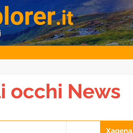
li occhi News
Xagena