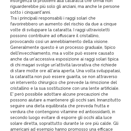
insorgenza di problemi alla cataratta che ormai non
riguarderebbe più solo gli anziani, ma anche le persone
sotto i cinquant'anni.
Tra i principali responsabili i raggi solari che
favorirebbero un aumento del rischio da due a cinque
volte di sviluppare la cataratta. I raggi ultravioletti
possono contribuire ad offuscare il cristallino,
provocando così un annebbiamento della visione.
Generalmente questo è un processo graduale, tipico
dell'invecchiamento, ma a volte può essere causato
anche da un'accessiva esposizione ai raggi solari tipica
di chi magari svolge un'attività lavorativa che richiede
di stare molte ore all'aria aperta. Una volta sviluppatasi,
la cataratta non può essere guarita, se non attraverso
un intervento chirurgico che prevede la rimozione del
cristallino e la sua sostituzione con una lente artificiale.
E' però possibile adottare alcune precauzioni che
possono aiutare a mantenere gli occhi sani. Innanzitutto
seguire una dieta equilibrata che preveda frutta e
verdura che contengono vitamine ed antiossidanti, in
secondo luogo evitare di esporre gli occhi alla luce
solare diretta, soprattutto durante le ore più calde. Gli
americani ad esempio hanno promosso una efficace