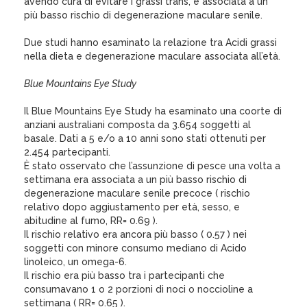
avendo cura di evitare i grassi trans, è associata a un
più basso rischio di degenerazione maculare senile.
Due studi hanno esaminato la relazione tra Acidi grassi
nella dieta e degenerazione maculare associata all’età.
Blue Mountains Eye Study
Il Blue Mountains Eye Study ha esaminato una coorte di
anziani australiani composta da 3.654 soggetti al
basale. Dati a 5 e/o a 10 anni sono stati ottenuti per
2.454 partecipanti.
È stato osservato che l’assunzione di pesce una volta a
settimana era associata a un più basso rischio di
degenerazione maculare senile precoce ( rischio
relativo dopo aggiustamento per età, sesso, e
abitudine al fumo, RR= 0.69 ).
Il rischio relativo era ancora più basso ( 0.57 ) nei
soggetti con minore consumo mediano di Acido
linoleico, un omega-6.
Il rischio era più basso tra i partecipanti che
consumavano 1 o 2 porzioni di noci o noccioline a
settimana ( RR= 0.65 ).