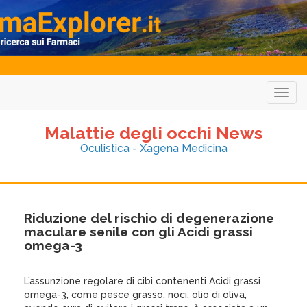
Togg
navig
Malattie degli occhi News
Oculistica - Xagena Medicina
Riduzione del rischio di degenerazione
maculare senile con gli Acidi grassi
omega-3
L’assunzione regolare di cibi contenenti Acidi grassi
omega-3, come pesce grasso, noci, olio di oliva,