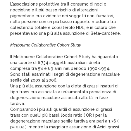
L’associazione protettiva tra il consumo di noci o
noccioline e il più basso rischio di alterazioni
pigmentarie era evidente nei soggetti non-fumatori,
nelle persone con un più basso rapporto mediano tra
colesterolo totale e colesterolo HDL, e in coloro che
presentavano una più alta assunzione di Beta-carotene.
Melbourne Collaborative Cohort Study
Il Melbourne Collaborative Cohort Study ha riguardato
una coorte di 6.734 soggetti australiani di età
compresa tra 58 e 69 anni nel periodo 1990-1994.
Sono stati esaminati i segni di degenerazione maculare
senile dal 2003 al 2006.
Una più alta assunzione con la dieta di grassi insaturi di
tipo trans era associata a un’aumentata prevalenza di
degenerazione maculare associata all’età, in fase
tardiva.
Comparando i più alti quartili di assunzione di grassi
trans con quelli più bassi, l’odds ratio ( OR ) per la
degenerazione maculare senile tardiva era pari a 1.76 (
p= 0.02 ), mentre la maggiore assunzione di Acidi grassi