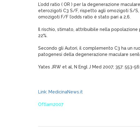
L’odd ratio ( OR ) per la degenerazione maculare 
eterozigoti C3 S/F, rispetto agli omozigoti S/S, è 
omozigoti F/F l’odds ratio è stato pari a 2,6.
Il rischio, stimato, attribuibile nella popolazione 
22%.
Secondo gli Autori, il complemento C3 ha un ru
patogenesi della degenerazione maculare senil
Yates JRW et al, N Engl J Med 2007; 357: 553-56
Link: MedicinaNews.it
Oftlam2007