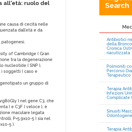
all'età: ruolo del
Search
ne causa di cecità nelle
Me
luenzata dall’età e da
Antibiotici 
a patogenesi.
della Bronc
Cronica Ostr
riacutizzata
rsity of Cambridge ( Gran
iazione tra la degenerazione
lo nucleotide ( SNP ),
Polmoniti co
Percorso Dia
 i soggetti ( caso e
Terapeutico
to genotipato un gruppo di
Terapia Antib
Infezioni Uri
Complicate C
Arg80Gly ) nel gene C3, che
nta ) e C3F ( veloce ), è
Sinusiti Masc
azione maculare legata
Odontogen
trolli, P=5,9x10-5 ) sia nel
x10-5 ).
Terapia Anti