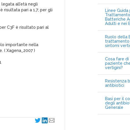
legata all’età negli
risultata pari a 1,7; per gli
Linee Guida p
Trattamento 
Batteriche A
Adulti e nei 
per C3F è risultato pari al
Ruolo della B
trattamento 
olo importante nella
sintomi vert
e. ( Xagena_2007 )
Cosa fare di 
1
paziente che
vertigini?
Resistenza b
antibiotici
Basi per il c
degli antibio
Generale