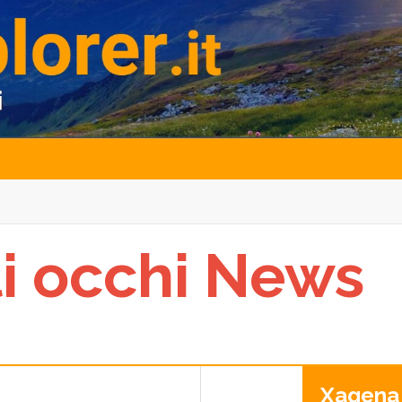
li occhi News
Xagena