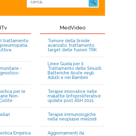
dTv
MedVideo
nel trattamento
Tumore della tiroide
opneumopatia
avanzato: trattamento
uttiva
target delle fusioni TRK
Linee Guida per il
munitarie -
Trattamento delle Sinusiti
gnostico-
Batteriche Acute negli
Adulti e nei Bambini
iotica per le
Terapie innovative nelle
narie Non-
malattie linfoproliferative:
istite
update post ASH 2021
ellari
Terapie immunologiche
e
nelle neoplasie mieloidi
biotica Empirica
Aggiornamenti da