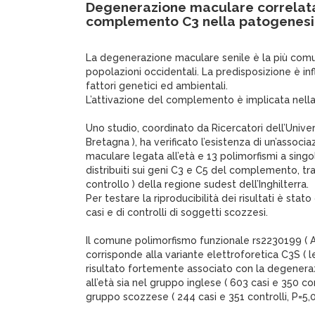
Degenerazione maculare correlata 
complemento C3 nella patogenesi
La degenerazione maculare senile è la più comu
popolazioni occidentali. La predisposizione è inf
fattori genetici ed ambientali.
L’attivazione del complemento è implicata nell
Uno studio, coordinato da Ricercatori dell’Unive
Bretagna ), ha verificato l’esistenza di un’assoc
maculare legata all’età e 13 polimorfismi a singo
distribuiti sui geni C3 e C5 del complemento, tra
controllo ) della regione sudest dell’Inghilterra.
Per testare la riproducibilità dei risultati è sta
casi e di controlli di soggetti scozzesi.
Il comune polimorfismo funzionale rs2230199 ( 
corrisponde alla variante elettroforetica C3S ( le
risultato fortemente associato con la degener
all’età sia nel gruppo inglese ( 603 casi e 350 con
gruppo scozzese ( 244 casi e 351 controlli, P=5,0