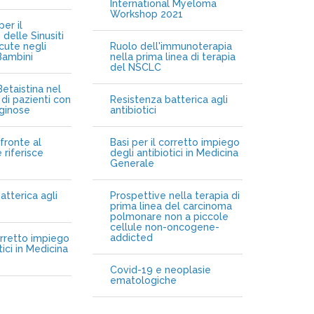
International Myeloma
Workshop 2021
er il
delle Sinusiti
cute negli
Ruolo dell'immunoterapia
Bambini
nella prima linea di terapia
del NSCLC
etaistina nel
di pazienti con
Resistenza batterica agli
iginose
antibiotici
fronte al
Basi per il corretto impiego
 riferisce
degli antibiotici in Medicina
Generale
atterica agli
Prospettive nella terapia di
prima linea del carcinoma
polmonare non a piccole
cellule non-oncogene-
addicted
orretto impiego
tici in Medicina
Covid-19 e neoplasie
ematologiche