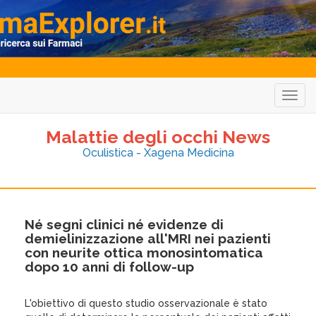
Togg
navig
Malattie degli occhi News
Oculistica - Xagena Medicina
Né segni clinici né evidenze di
demielinizzazione all'MRI nei pazienti
con neurite ottica monosintomatica
dopo 10 anni di follow-up
L'obiettivo di questo studio osservazionale è stato