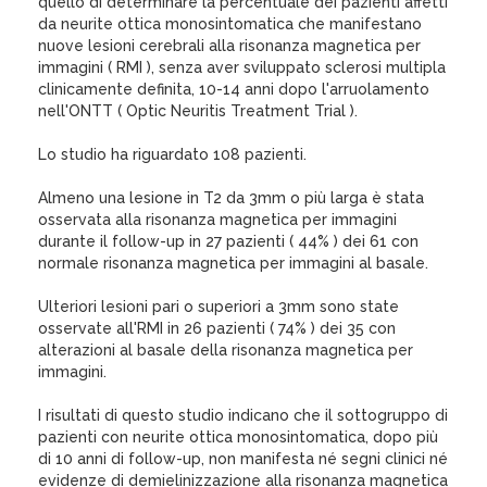
quello di determinare la percentuale dei pazienti affetti
da neurite ottica monosintomatica che manifestano
nuove lesioni cerebrali alla risonanza magnetica per
immagini ( RMI ), senza aver sviluppato sclerosi multipla
clinicamente definita, 10-14 anni dopo l'arruolamento
nell'ONTT ( Optic Neuritis Treatment Trial ).
Lo studio ha riguardato 108 pazienti.
Almeno una lesione in T2 da 3mm o più larga è stata
osservata alla risonanza magnetica per immagini
durante il follow-up in 27 pazienti ( 44% ) dei 61 con
normale risonanza magnetica per immagini al basale.
Ulteriori lesioni pari o superiori a 3mm sono state
osservate all'RMI in 26 pazienti ( 74% ) dei 35 con
alterazioni al basale della risonanza magnetica per
immagini.
I risultati di questo studio indicano che il sottogruppo di
pazienti con neurite ottica monosintomatica, dopo più
di 10 anni di follow-up, non manifesta né segni clinici né
evidenze di demielinizzazione alla risonanza magnetica