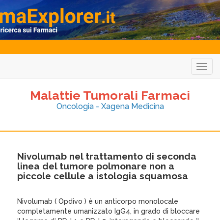
Togg
navig
Malattie Tumorali Farmaci
Oncologia - Xagena Medicina
Nivolumab nel trattamento di seconda
linea del tumore polmonare non a
piccole cellule a istologia squamosa
Nivolumab ( Opdivo ) è un anticorpo monolocale
completamente umanizzato IgG4, in grado di bloccare