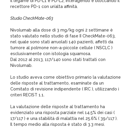
il legame di PD-L1 e PD-L2, interagendo e bloccando il
recettore PD-1 con un’alta affinità.
Studio CheckMate-063
Nivolumab alla dose di 3 mg/kg ogni 2 settimane è
stato valutato nello studio di fase II CheckMate-063,
nel quale sono stati arruolati 140 pazienti, affetti da
tumore al polmone non-a-piccole cellule ( NSCLC )
esclusivamente con istologia squamosa.
Dal 2012 al 2013, 117/140 sono stati trattati con
Nivolumab.
Lo studio aveva come obiettivo primario la valutazione
delle risposte al trattamento, esaminate da un
Comitato di revisione indipendente ( IRC ), utilizzando i
criteri RECIST 1.1.
La valutazione delle risposte al trattamento ha
evidenziato una risposta parziale nel 14.5% dei casi (
17/117 ) e una stabilità di malattia nel 25.6% ( 39/117 ).
Il tempo medio alla risposta è stato di 3.3 mesi.