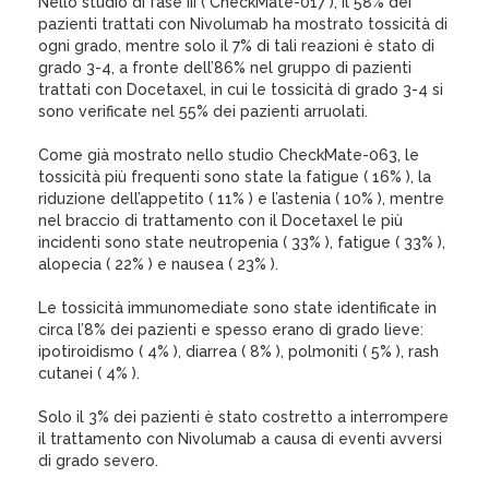
Nello studio di fase III ( CheckMate-017 ), il 58% dei
pazienti trattati con Nivolumab ha mostrato tossicità di
ogni grado, mentre solo il 7% di tali reazioni è stato di
grado 3-4, a fronte dell’86% nel gruppo di pazienti
trattati con Docetaxel, in cui le tossicità di grado 3-4 si
sono verificate nel 55% dei pazienti arruolati.
Come già mostrato nello studio CheckMate-063, le
tossicità più frequenti sono state la fatigue ( 16% ), la
riduzione dell’appetito ( 11% ) e l’astenia ( 10% ), mentre
nel braccio di trattamento con il Docetaxel le più
incidenti sono state neutropenia ( 33% ), fatigue ( 33% ),
alopecia ( 22% ) e nausea ( 23% ).
Le tossicità immunomediate sono state identificate in
circa l’8% dei pazienti e spesso erano di grado lieve:
ipotiroidismo ( 4% ), diarrea ( 8% ), polmoniti ( 5% ), rash
cutanei ( 4% ).
Solo il 3% dei pazienti è stato costretto a interrompere
il trattamento con Nivolumab a causa di eventi avversi
di grado severo.