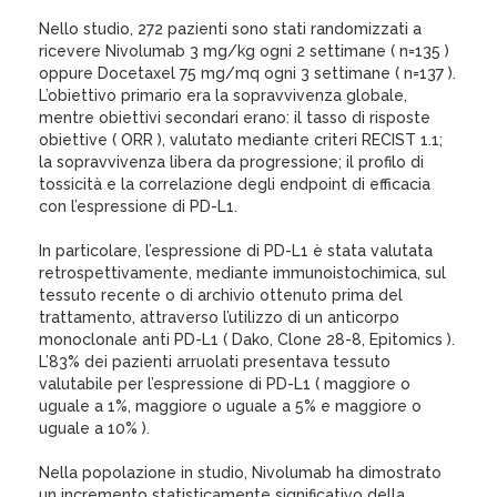
Nello studio, 272 pazienti sono stati randomizzati a
ricevere Nivolumab 3 mg/kg ogni 2 settimane ( n=135 )
oppure Docetaxel 75 mg/mq ogni 3 settimane ( n=137 ).
L’obiettivo primario era la sopravvivenza globale,
mentre obiettivi secondari erano: il tasso di risposte
obiettive ( ORR ), valutato mediante criteri RECIST 1.1;
la sopravvivenza libera da progressione; il profilo di
tossicità e la correlazione degli endpoint di efficacia
con l’espressione di PD-L1.
In particolare, l’espressione di PD-L1 è stata valutata
retrospettivamente, mediante immunoistochimica, sul
tessuto recente o di archivio ottenuto prima del
trattamento, attraverso l’utilizzo di un anticorpo
monoclonale anti PD-L1 ( Dako, Clone 28-8, Epitomics ).
L’83% dei pazienti arruolati presentava tessuto
valutabile per l’espressione di PD-L1 ( maggiore o
uguale a 1%, maggiore o uguale a 5% e maggiore o
uguale a 10% ).
Nella popolazione in studio, Nivolumab ha dimostrato
un incremento statisticamente significativo della