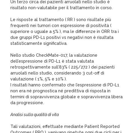
Un terzo circa dei pazienti arruolati nello studio è
risultato non-valutabile per il trattamento in corso.
Le risposte al trattamento ( RR ) sono risultate più
frequenti nei tumori con espressione di positività (
superiore o uguale a 5% ), ma le differenze in ORR tra i
due gruppi PD-L1 positivi vs negativi non è risultata
statisticamente significativa.
Nello studio CheckMate-017, la valutazione
dell’espressione di PD-L1 è stata valutata
retrospettivamente sull’83% ( 225/272 ) dei pazienti
arruolati nello studio, considerando 3 cut-off di
valutazione ( 1%, 5% e 10% ).
I risultati hanno confermato che l’espressione di PD-L1
non era né prognostica né predittiva di risposta in
termini di sopravvivenza globale e sopravvivenza libera
da progressione.
Analisi sulla qualità di vita
Tali valutazioni, effettuate mediante Patient Reported
Outcomes ( PRO ), venivano ripetute ogni due cicli per i