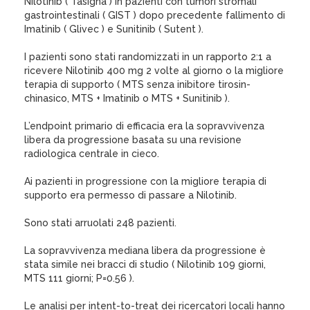
Nilotinib ( Tasigna ) in pazienti con tumori stromali
gastrointestinali ( GIST ) dopo precedente fallimento di
Imatinib ( Glivec ) e Sunitinib ( Sutent ).
I pazienti sono stati randomizzati in un rapporto 2:1 a
ricevere Nilotinib 400 mg 2 volte al giorno o la migliore
terapia di supporto ( MTS senza inibitore tirosin-
chinasico, MTS + Imatinib o MTS + Sunitinib ).
L’endpoint primario di efficacia era la sopravvivenza
libera da progressione basata su una revisione
radiologica centrale in cieco.
Ai pazienti in progressione con la migliore terapia di
supporto era permesso di passare a Nilotinib.
Sono stati arruolati 248 pazienti.
La sopravvivenza mediana libera da progressione è
stata simile nei bracci di studio ( Nilotinib 109 giorni,
MTS 111 giorni; P=0.56 ).
Le analisi per intent-to-treat dei ricercatori locali hanno