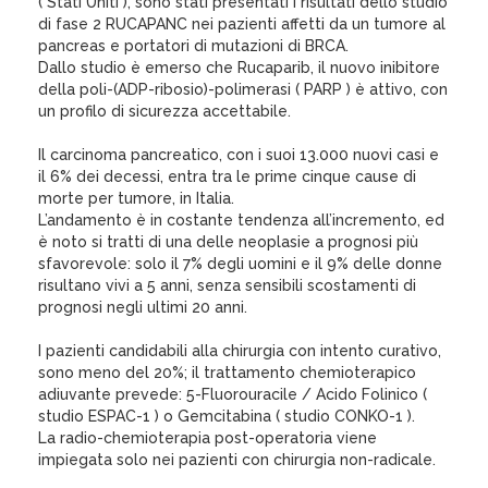
( Stati Uniti ), sono stati presentati i risultati dello studio
di fase 2 RUCAPANC nei pazienti affetti da un tumore al
pancreas e portatori di mutazioni di BRCA.
Dallo studio è emerso che Rucaparib, il nuovo inibitore
della poli-(ADP-ribosio)-polimerasi ( PARP ) è attivo, con
un profilo di sicurezza accettabile.
Il carcinoma pancreatico, con i suoi 13.000 nuovi casi e
il 6% dei decessi, entra tra le prime cinque cause di
morte per tumore, in Italia.
L’andamento è in costante tendenza all’incremento, ed
è noto si tratti di una delle neoplasie a prognosi più
sfavorevole: solo il 7% degli uomini e il 9% delle donne
risultano vivi a 5 anni, senza sensibili scostamenti di
prognosi negli ultimi 20 anni.
I pazienti candidabili alla chirurgia con intento curativo,
sono meno del 20%; il trattamento chemioterapico
adiuvante prevede: 5-Fluorouracile / Acido Folinico (
studio ESPAC-1 ) o Gemcitabina ( studio CONKO-1 ).
La radio-chemioterapia post-operatoria viene
impiegata solo nei pazienti con chirurgia non-radicale.