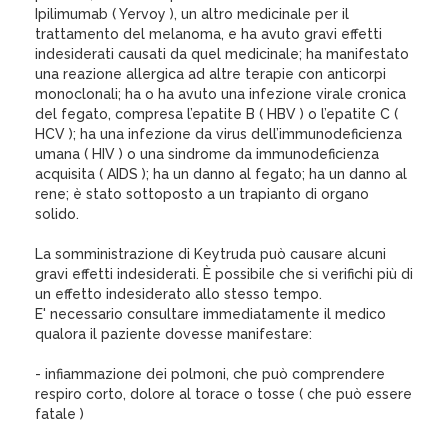
Ipilimumab ( Yervoy ), un altro medicinale per il
trattamento del melanoma, e ha avuto gravi effetti
indesiderati causati da quel medicinale; ha manifestato
una reazione allergica ad altre terapie con anticorpi
monoclonali; ha o ha avuto una infezione virale cronica
del fegato, compresa l’epatite B ( HBV ) o l’epatite C (
HCV ); ha una infezione da virus dell’immunodeficienza
umana ( HIV ) o una sindrome da immunodeficienza
acquisita ( AIDS ); ha un danno al fegato; ha un danno al
rene; è stato sottoposto a un trapianto di organo
solido.
La somministrazione di Keytruda può causare alcuni
gravi effetti indesiderati. È possibile che si verifichi più di
un effetto indesiderato allo stesso tempo.
E' necessario consultare immediatamente il medico
qualora il paziente dovesse manifestare:
- infiammazione dei polmoni, che può comprendere
respiro corto, dolore al torace o tosse ( che può essere
fatale )