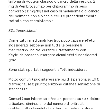
linfoma di Hodgkin classico o cancro della vescica; 2
mg di Pembrolizumab per chilogrammo di peso
corporeo ( 2 mg/kg ) nel caso di melanoma o di cancro
del polmone non a piccole cellule precedentemente
trattato con chemioterapia.
Effetti indesiderati
Come tutti i medicinali, Keytruda può causare effetti
indesiderati, sebbene non tutte le persone li
manifestino. Inoltre, durante il trattamento con
Keytruda possono insorgere alcuni effetti indesiderati
gravi.
Sono stati riportati i seguenti effetti indesiderati:
Molto comuni ( può interessare più di 1 persona su 10 ):
diarrea; nausea; prurito; eruzione cutanea sensazione di
stanchezza;
Comuni ( può interessare fino a 1 persona su 10 ): dolore
articolare, diminuzione del numero di eritrociti;
problemi alla ghiandola tiroidea; vampate di calore;