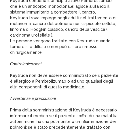
Keytruda contiene il principio attivo Pembrolizumab,
che è un anticorpo monoclonale; agisce aiutando il
sistema immunitario a combattere il cancro.
Keytruda trova impiego negli adulti nel trattamento di:
melanoma, cancro del polmone non-a-piccole cellule,
linfoma di Hodgkin classico, cancro della vescica (
carcinoma uroteliale ).
Le persone vengono trattate con Keytruda quando il
tumore si è diffuso o non può essere rimosso
chirurgicamente.
Controindicazioni
Keytruda non deve essere somministrato se il paziente
è allergico a Pembrolizumab o ad uno qualsiasi degli
altri componenti di questo medicinale.
Avvertenze e precauzioni
Prima della somministrazione di Keytruda è necessario
informare il medico se il paziente soffre di una malattia
autoimmune; ha una polmonite o un’infiammazione dei
polmoni; se è stato precedentemente trattato con