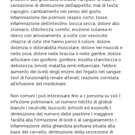
sensazione di diminuzione dell’appetito; mal di testa;
capogiro; cambiamento nel senso del gusto;
infiammazione dei polmoni; respiro corto; tosse;
infiammazione dell’intestino; bocca secca; dolore allo
stomaco; stitichezza; vomito; eruzione cutanea in
rilievo con arrossamento, a volte con vescicole;
chiazze di cute che hanno perso il colore; dolore,
dolenzia o dolorabilità muscolare; dolore nei muscoli e
nelle ossa; dolore nelle braccia o nelle gambe; dolore
articolare con gonfiore; gonfiore; insolita stanchezza o
debolezza; brividi; malattia simil-influenzale; febbre;
aumento dei livelli degli enzimi del fegato nel sangue;
test di funzionalità renale alterati; reazione correlata
all’infusione del medicinale;
Non comuni ( può interessare fino a 1 persona su 100 ):
infezione polmonare; un numero ridotto di globuli
bianchi ( neutrofili, leucociti, linfociti ed eosinofili );
diminuzione del numero delle piastrine ( maggiore
facilità alla formazione di lividi o al sanguinamento );
infiammazione della ghiandola ipofisaria situata alla
base del cervello; diminuzione della secrezione di