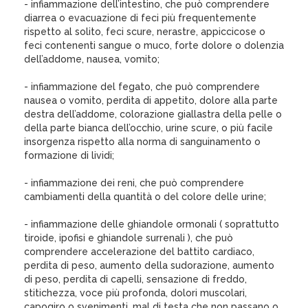
- infiammazione dell’intestino, che può comprendere
diarrea o evacuazione di feci più frequentemente
rispetto al solito, feci scure, nerastre, appiccicose o
feci contenenti sangue o muco, forte dolore o dolenzia
dell’addome, nausea, vomito;
- infiammazione del fegato, che può comprendere
nausea o vomito, perdita di appetito, dolore alla parte
destra dell’addome, colorazione giallastra della pelle o
della parte bianca dell’occhio, urine scure, o più facile
insorgenza rispetto alla norma di sanguinamento o
formazione di lividi;
- infiammazione dei reni, che può comprendere
cambiamenti della quantità o del colore delle urine;
- infiammazione delle ghiandole ormonali ( soprattutto
tiroide, ipofisi e ghiandole surrenali ), che può
comprendere accelerazione del battito cardiaco,
perdita di peso, aumento della sudorazione, aumento
di peso, perdita di capelli, sensazione di freddo,
stitichezza, voce più profonda, dolori muscolari,
capogiro o svenimenti, mal di testa che non passano o