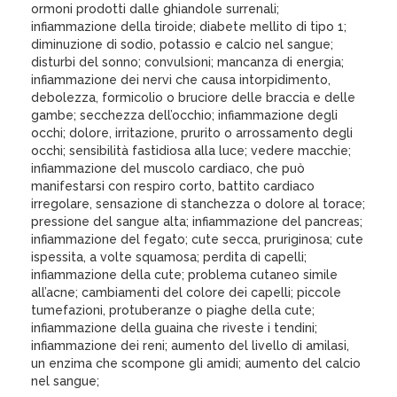
ormoni prodotti dalle ghiandole surrenali;
infiammazione della tiroide; diabete mellito di tipo 1;
diminuzione di sodio, potassio e calcio nel sangue;
disturbi del sonno; convulsioni; mancanza di energia;
infiammazione dei nervi che causa intorpidimento,
debolezza, formicolio o bruciore delle braccia e delle
gambe; secchezza dell’occhio; infiammazione degli
occhi; dolore, irritazione, prurito o arrossamento degli
occhi; sensibilità fastidiosa alla luce; vedere macchie;
infiammazione del muscolo cardiaco, che può
manifestarsi con respiro corto, battito cardiaco
irregolare, sensazione di stanchezza o dolore al torace;
pressione del sangue alta; infiammazione del pancreas;
infiammazione del fegato; cute secca, pruriginosa; cute
ispessita, a volte squamosa; perdita di capelli;
infiammazione della cute; problema cutaneo simile
all’acne; cambiamenti del colore dei capelli; piccole
tumefazioni, protuberanze o piaghe della cute;
infiammazione della guaina che riveste i tendini;
infiammazione dei reni; aumento del livello di amilasi,
un enzima che scompone gli amidi; aumento del calcio
nel sangue;