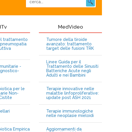
dTv
MedVideo
nel trattamento
Tumore della tiroide
opneumopatia
avanzato: trattamento
uttiva
target delle fusioni TRK
Linee Guida per il
munitarie -
Trattamento delle Sinusiti
gnostico-
Batteriche Acute negli
Adulti e nei Bambini
iotica per le
Terapie innovative nelle
narie Non-
malattie linfoproliferative:
istite
update post ASH 2021
ellari
Terapie immunologiche
e
nelle neoplasie mieloidi
biotica Empirica
Aggiornamenti da