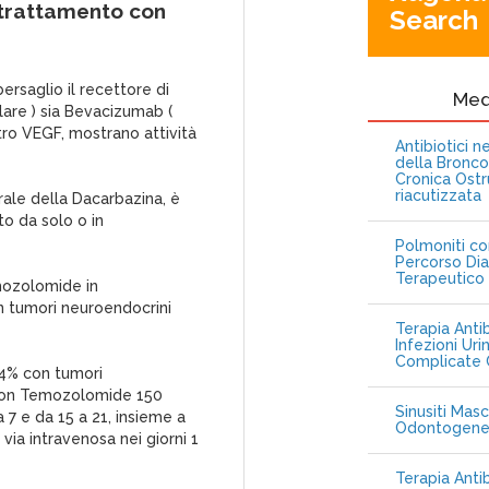
 trattamento con
Search
bersaglio il recettore di
Me
lare ) sia Bevacizumab (
tro VEGF, mostrano attività
Antibiotici 
della Bronc
Cronica Ostr
riacutizzata
ale della Dacarbazina, è
o da solo o in
Polmoniti co
Percorso Dia
Terapeutico
emozolomide in
 tumori neuroendocrini
Terapia Antib
Infezioni Uri
Complicate C
44% con tumori
i con Temozolomide 150
Sinusiti Masc
 7 e da 15 a 21, insieme a
Odontogen
ia intravenosa nei giorni 1
Terapia Anti