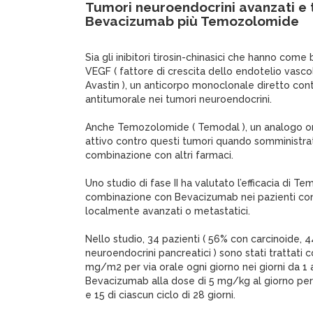
Tumori neuroendocrini avanzati e
Bevacizumab più Temozolomide
Sia gli inibitori tirosin-chinasici che hanno come 
VEGF ( fattore di crescita dello endotelio vasco
Avastin ), un anticorpo monoclonale diretto con
antitumorale nei tumori neuroendocrini.
Anche Temozolomide ( Temodal ), un analogo or
attivo contro questi tumori quando somministrat
combinazione con altri farmaci.
Uno studio di fase II ha valutato l’efficacia di T
combinazione con Bevacizumab nei pazienti con
localmente avanzati o metastatici.
Nello studio, 34 pazienti ( 56% con carcinoide, 
neuroendocrini pancreatici ) sono stati trattat
mg/m2 per via orale ogni giorno nei giorni da 1 a
Bevacizumab alla dose di 5 mg/kg al giorno per v
e 15 di ciascun ciclo di 28 giorni.