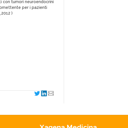
ti con tumori neuroendocrini
omettente per i pazienti
_2012 )
Xagena Medicina