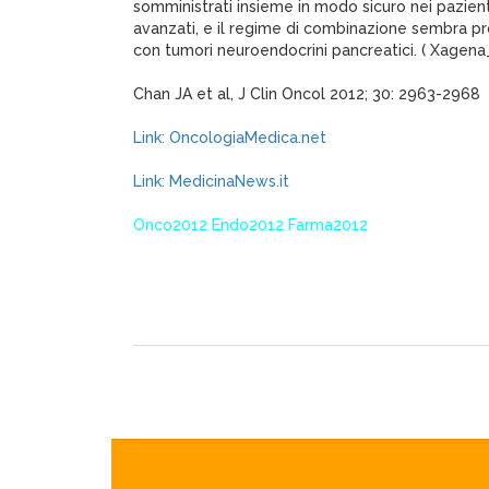
somministrati insieme in modo sicuro nei pazien
avanzati, e il regime di combinazione sembra pr
con tumori neuroendocrini pancreatici. ( Xagena
Chan JA et al, J Clin Oncol 2012; 30: 2963-2968
Link: OncologiaMedica.net
Link: MedicinaNews.it
Onco2012 Endo2012 Farma2012
XagenaFarmaci_2012