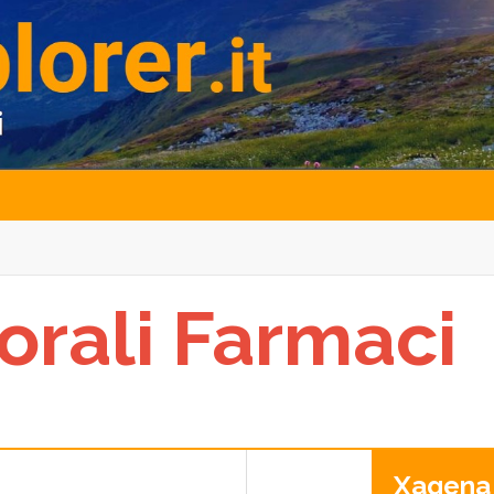
orali Farmaci
Xagena