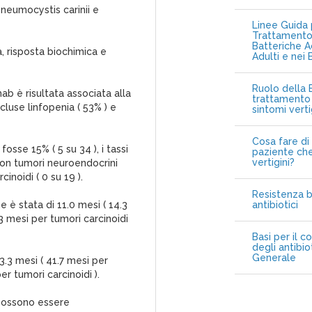
Pneumocystis carinii e
Linee Guida p
Trattamento 
Batteriche A
à, risposta biochimica e
Adulti e nei 
Ruolo della B
 è risultata associata alla
trattamento 
ncluse linfopenia ( 53% ) e
sintomi vert
Cosa fare di 
osse 15% ( 5 su 34 ), i tassi
paziente che
vertigini?
i con tumori neuroendocrini
cinoidi ( 0 su 19 ).
Resistenza b
è stata di 11.0 mesi ( 14.3
antibiotici
3 mesi per tumori carcinoidi
Basi per il c
degli antibio
Generale
.3 mesi ( 41.7 mesi per
r tumori carcinoidi ).
possono essere