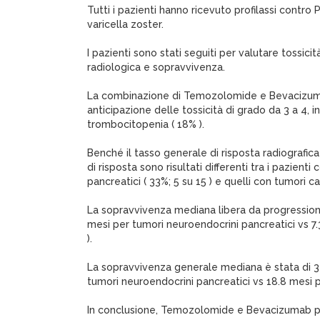
Tutti i pazienti hanno ricevuto profilassi contro 
varicella zoster.
I pazienti sono stati seguiti per valutare tossicit
radiologica e sopravvivenza.
La combinazione di Temozolomide e Bevacizumab
anticipazione delle tossicità di grado da 3 a 4, i
trombocitopenia ( 18% ).
Benché il tasso generale di risposta radiografica f
di risposta sono risultati differenti tra i pazient
pancreatici ( 33%; 5 su 15 ) e quelli con tumori car
La sopravvivenza mediana libera da progressione 
mesi per tumori neuroendocrini pancreatici vs 7.
).
La sopravvivenza generale mediana è stata di 33
tumori neuroendocrini pancreatici vs 18.8 mesi pe
In conclusione, Temozolomide e Bevacizumab 