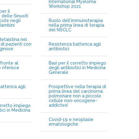
International Myeloma
Workshop 2021
er il
delle Sinusiti
cute negli
Ruolo dell'immunoterapia
Bambini
nella prima linea di terapia
del NSCLC
etaistina nel
di pazienti con
Resistenza batterica agli
iginose
antibiotici
fronte al
Basi per il corretto impiego
 riferisce
degli antibiotici in Medicina
Generale
atterica agli
Prospettive nella terapia di
prima linea del carcinoma
polmonare non a piccole
cellule non-oncogene-
addicted
orretto impiego
tici in Medicina
Covid-19 e neoplasie
ematologiche