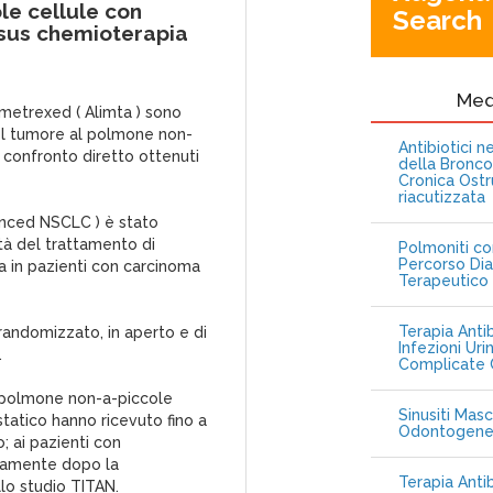
e cellule con
Search
rsus chemioterapia
Me
emetrexed ( Alimta ) sono
del tumore al polmone non-
Antibiotici 
i confronto diretto ottenuti
della Bronc
Cronica Ostr
riacutizzata
anced NSCLC ) è stato
ità del trattamento di
Polmoniti co
Percorso Dia
a in pazienti con carcinoma
Terapeutico
Terapia Antib
 randomizzato, in aperto e di
Infezioni Uri
.
Complicate C
l polmone non-a-piccole
Sinusiti Masc
tatico hanno ricevuto fino a
Odontogen
o; ai pazienti con
tamente dopo la
Terapia Anti
lo studio TITAN.