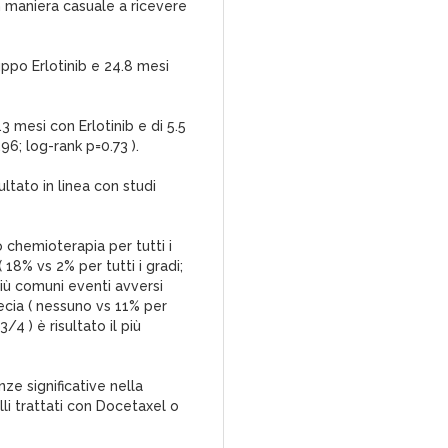
in maniera casuale a ricevere
uppo Erlotinib e 24.8 mesi
 mesi con Erlotinib e di 5.5
96; log-rank p=0.73 ).
ultato in linea con studi
 chemioterapia per tutti i
 18% vs 2% per tutti i gradi;
più comuni eventi avversi
ecia ( nessuno vs 11% per
/4 ) è risultato il più
ze significative nella
elli trattati con Docetaxel o