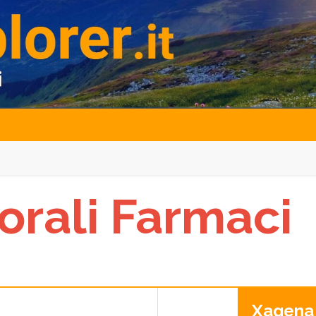
orali Farmaci
Xagena