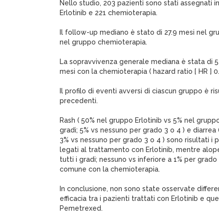
Nello studio, 203 pazienti sono stati assegnati 
Erlotinib e 221 chemioterapia.
Il follow-up mediano è stato di 27.9 mesi nel gr
nel gruppo chemioterapia.
La sopravvivenza generale mediana è stata di 5.3
mesi con la chemioterapia ( hazard ratio [ HR ] 0.
Il profilo di eventi avversi di ciascun gruppo è ris
precedenti.
Rash ( 50% nel gruppo Erlotinib vs 5% nel gruppo
gradi; 5% vs nessuno per grado 3 o 4 ) e diarrea (
3% vs nessuno per grado 3 o 4 ) sono risultati i 
legati al trattamento con Erlotinib, mentre alop
tutti i gradi; nessuno vs inferiore a 1% per grado 3
comune con la chemioterapia.
In conclusione, non sono state osservate differen
efficacia tra i pazienti trattati con Erlotinib e qu
Pemetrexed.