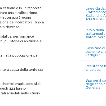
ra casuale e in un rapporto
Linee Guida p
Trattamento 
rare una stratificazione
Batteriche A
emioterapia ( regimi
Adulti e nei 
ne dei ricercatori ), fino a
ia o decesso.
Ruolo della B
trattamento 
a malattia, performance
sintomi vert
p ), storia di abitudine al
Cosa fare di 
paziente che
vertigini?
le nella popolazione per
Resistenza b
nte a causa della lentezza
antibiotici
Basi per il c
a chemioterapia sono stati
degli antibio
Generale
 questi 424 hanno
ati arruolati nello studio