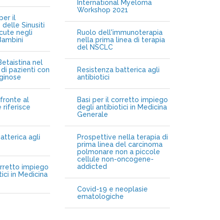
International Myeloma
Workshop 2021
er il
delle Sinusiti
cute negli
Ruolo dell'immunoterapia
Bambini
nella prima linea di terapia
del NSCLC
etaistina nel
di pazienti con
Resistenza batterica agli
iginose
antibiotici
fronte al
Basi per il corretto impiego
 riferisce
degli antibiotici in Medicina
Generale
atterica agli
Prospettive nella terapia di
prima linea del carcinoma
polmonare non a piccole
cellule non-oncogene-
addicted
orretto impiego
tici in Medicina
Covid-19 e neoplasie
ematologiche