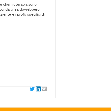
ib e chemioterapia sono
 seconda linea dovrebbero
nte e i profili specifici di
8