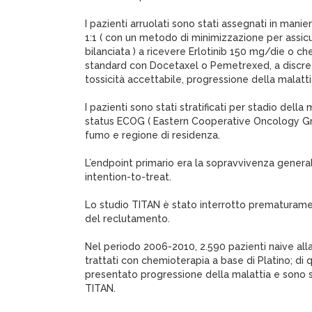
I pazienti arruolati sono stati assegnati in manie
1:1 ( con un metodo di minimizzazione per assicu
bilanciata ) a ricevere Erlotinib 150 mg/die o ch
standard con Docetaxel o Pemetrexed, a discrezio
tossicità accettabile, progressione della malatt
I pazienti sono stati stratificati per stadio dell
status ECOG ( Eastern Cooperative Oncology Grou
fumo e regione di residenza.
L’endpoint primario era la sopravvivenza genera
intention-to-treat.
Lo studio TITAN è stato interrotto prematurame
del reclutamento.
Nel periodo 2006-2010, 2.590 pazienti naive all
trattati con chemioterapia a base di Platino; di
presentato progressione della malattia e sono st
TITAN.