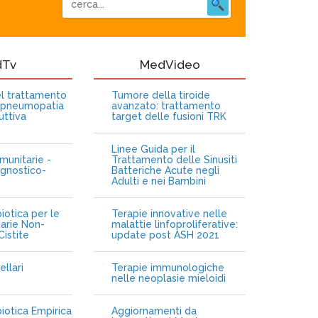
dTv
MedVideo
nel trattamento
Tumore della tiroide
opneumopatia
avanzato: trattamento
uttiva
target delle fusioni TRK
Linee Guida per il
munitarie -
Trattamento delle Sinusiti
gnostico-
Batteriche Acute negli
Adulti e nei Bambini
iotica per le
Terapie innovative nelle
narie Non-
malattie linfoproliferative:
istite
update post ASH 2021
ellari
Terapie immunologiche
e
nelle neoplasie mieloidi
biotica Empirica
Aggiornamenti da