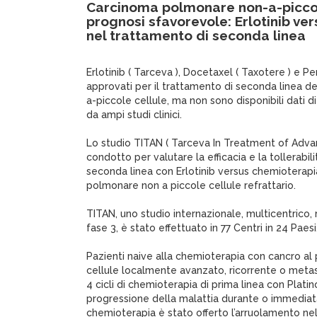
Carcinoma polmonare non-a-piccol
prognosi sfavorevole: Erlotinib ve
nel trattamento di seconda linea
Erlotinib ( Tarceva ), Docetaxel ( Taxotere ) e P
approvati per il trattamento di seconda linea 
a-piccole cellule, ma non sono disponibili dati d
da ampi studi clinici.
Lo studio TITAN ( Tarceva In Treatment of Adv
condotto per valutare la efficacia e la tollerabil
seconda linea con Erlotinib versus chemioterapi
polmonare non a piccole cellule refrattario.
TITAN, uno studio internazionale, multicentrico,
fase 3, è stato effettuato in 77 Centri in 24 Paesi
Pazienti naive alla chemioterapia con cancro a
cellule localmente avanzato, ricorrente o metas
4 cicli di chemioterapia di prima linea con Platin
progressione della malattia durante o immedia
chemioterapia è stato offerto l’arruolamento nel