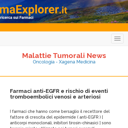
Togg
navig
Malattie Tumorali News
Oncologia - Xagena Medicina
Farmaci anti-EGFR e rischio di eventi
tromboembolici venosi e arteriosi
I farmaci che hanno come bersaglio il recettore del
fattore di crescita del epidermide ( anti-EGFR ) [
anticorpi monoclonali, inibitori tirosin-chinasici ] sono