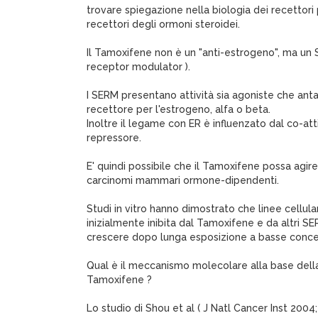
trovare spiegazione nella biologia dei recettori p
recettori degli ormoni steroidei.
Il Tamoxifene non è un "anti-estrogeno", ma un
receptor modulator ).
I SERM presentano attività sia agoniste che antag
recettore per l'estrogeno, alfa o beta.
Inoltre il legame con ER è influenzato dal co-att
repressore.
E' quindi possibile che il Tamoxifene possa agir
carcinomi mammari ormone-dipendenti.
Studi in vitro hanno dimostrato che linee cellular
inizialmente inibita dal Tamoxifene e da altri S
crescere dopo lunga esposizione a basse conce
Qual è il meccanismo molecolare alla base della
Tamoxifene ?
Lo studio di Shou et al ( J Natl Cancer Inst 2004