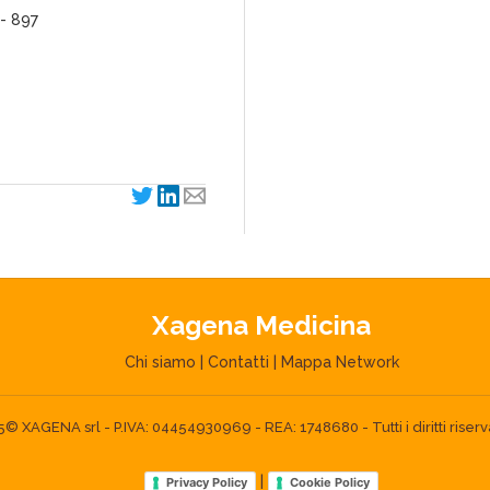
 - 897
Xagena Medicina
Chi siamo
|
Contatti
|
Mappa Network
 XAGENA srl - P.IVA: 04454930969 - REA: 1748680 - Tutti i diritti riserva
|
Privacy Policy
Cookie Policy