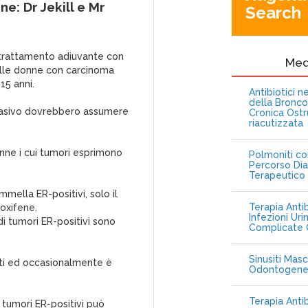
: Dr Jekill e Mr
Search
l trattamento adiuvante con
Me
elle donne con carcinoma
15 anni.
Antibiotici 
della Bronc
vasivo dovrebbero assumere
Cronica Ostr
riacutizzata
onne i cui tumori esprimono
Polmoniti co
Percorso Dia
Terapeutico
mella ER-positivi, solo il
Terapia Antib
oxifene.
Infezioni Uri
i tumori ER-positivi sono
Complicate C
Sinusiti Masc
ati ed occasionalmente è
Odontogen
Terapia Anti
i tumori ER-positivi può