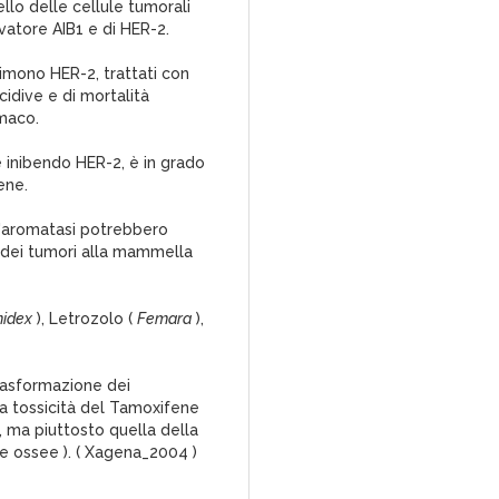
lo delle cellule tumorali
vatore AIB1 e di HER-2.
primono HER-2, trattati con
idive e di mortalità
maco.
e inibendo HER-2, è in grado
ene.
ll'aromatasi potrebbero
i dei tumori alla mammella
midex
), Letrozolo (
Femara
),
trasformazione dei
ca tossicità del Tamoxifene
), ma piuttosto quella della
re ossee ). ( Xagena_2004 )