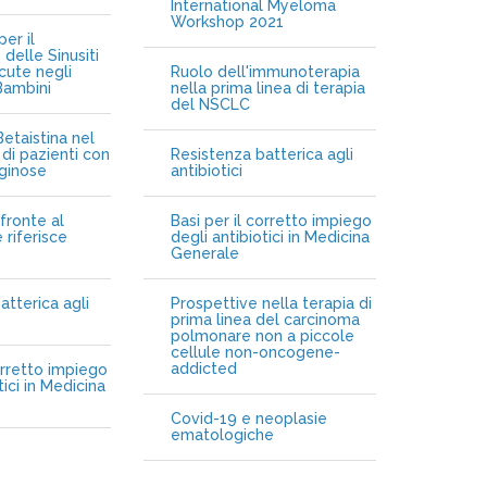
International Myeloma
Workshop 2021
er il
delle Sinusiti
cute negli
Ruolo dell'immunoterapia
Bambini
nella prima linea di terapia
del NSCLC
etaistina nel
di pazienti con
Resistenza batterica agli
iginose
antibiotici
fronte al
Basi per il corretto impiego
 riferisce
degli antibiotici in Medicina
Generale
atterica agli
Prospettive nella terapia di
prima linea del carcinoma
polmonare non a piccole
cellule non-oncogene-
addicted
orretto impiego
tici in Medicina
Covid-19 e neoplasie
ematologiche