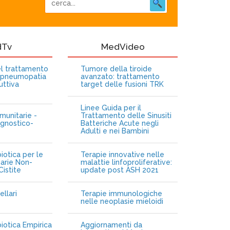
dTv
MedVideo
nel trattamento
Tumore della tiroide
opneumopatia
avanzato: trattamento
uttiva
target delle fusioni TRK
Linee Guida per il
munitarie -
Trattamento delle Sinusiti
gnostico-
Batteriche Acute negli
Adulti e nei Bambini
iotica per le
Terapie innovative nelle
narie Non-
malattie linfoproliferative:
istite
update post ASH 2021
ellari
Terapie immunologiche
e
nelle neoplasie mieloidi
biotica Empirica
Aggiornamenti da