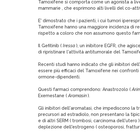
Tamoxifene si comporta come un agonista a livel
mammarie , che esprimono alti livelli del co-atti
E' dimostrato che i pazienti, i cui tumori iperes
Tamoxifene hanno una maggiore incidenza di rec
rispetto a coloro che non assumono questo far
Il Gefitinib (
Iressa
), un inibitore EGFR, che agisc
di ripristinare l'attività antitumorale del Tamoxif
Recenti studi hanno indicato che gli inibitori de
essere più efficaci del Tamoxifene nei confront
ormone-dipendenti.
Questi farmaci comprendono: Anastrozolo (
Ari
Exemestane (
Aromasin
).
Gli inibitori dell'aromatasi, che impediscono la 
precursori ad estradiolo, non presentano la tipi
e di altri SERM ( trombosi, carcinoma dell'utero 
deplezione dell'estrogeno ( osteoporosi, frattu