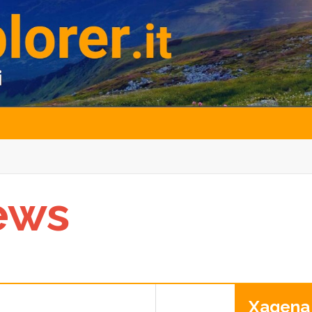
ews
Xagena