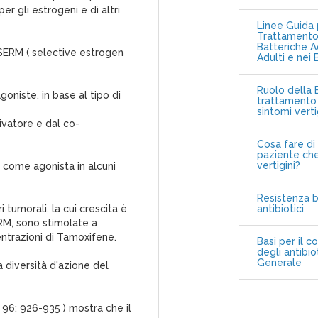
er gli estrogeni e di altri
Linee Guida p
Trattamento 
Batteriche A
 SERM ( selective estrogen
Adulti e nei 
Ruolo della B
oniste, in base al tipo di
trattamento 
sintomi vert
ivatore e dal co-
Cosa fare di 
paziente che
vertigini?
e come agonista in alcuni
Resistenza b
i tumorali, la cui crescita è
antibiotici
ERM, sono stimolate a
ntrazioni di Tamoxifene.
Basi per il c
degli antibio
Generale
 diversità d'azione del
; 96: 926-935 ) mostra che il