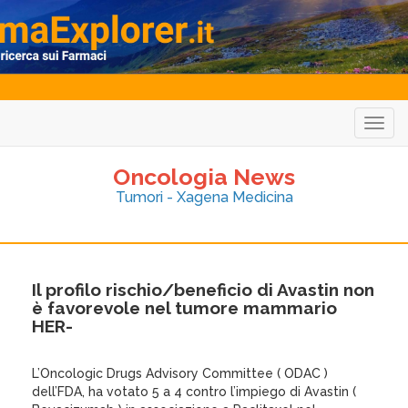
Togg
navig
Oncologia News
Tumori - Xagena Medicina
Il profilo rischio/beneficio di Avastin non
è favorevole nel tumore mammario
HER-
L’Oncologic Drugs Advisory Committee ( ODAC )
dell’FDA, ha votato 5 a 4 contro l’impiego di Avastin (