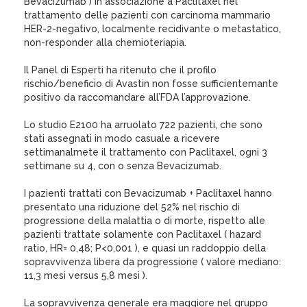
Bevacizumab ) in associazione a Paclitaxel nel
trattamento delle pazienti con carcinoma mammario
HER-2-negativo, localmente recidivante o metastatico,
non-responder alla chemioteriapia.
Il Panel di Esperti ha ritenuto che il profilo
rischio/beneficio di Avastin non fosse sufficientemante
positivo da raccomandare all’FDA l’approvazione.
Lo studio E2100 ha arruolato 722 pazienti, che sono
stati assegnati in modo casuale a ricevere
settimanalmete il trattamento con Paclitaxel, ogni 3
settimane su 4, con o senza Bevacizumab.
I pazienti trattati con Bevacizumab + Paclitaxel hanno
presentato una riduzione del 52% nel rischio di
progressione della malattia o di morte, rispetto alle
pazienti trattate solamente con Paclitaxel ( hazard
ratio, HR= 0,48; P<0,001 ), e quasi un raddoppio della
sopravvivenza libera da progressione ( valore mediano:
11,3 mesi versus 5,8 mesi ).
La sopravvivenza generale era maggiore nel gruppo