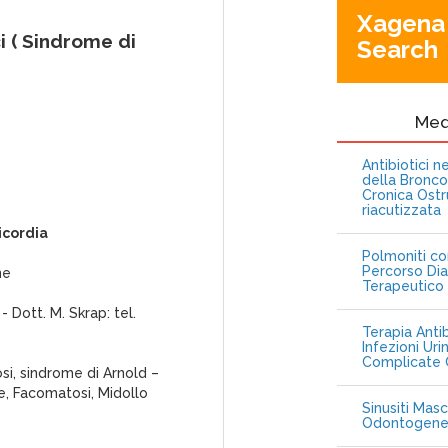
Xagena
i ( Sindrome di
Search
Me
Antibiotici 
della Bronc
Cronica Ostr
riacutizzata
icordia
Polmoniti co
Percorso Dia
ne
Terapeutico
- Dott. M. Skrap: tel.
Terapia Antib
Infezioni Uri
Complicate C
si, sindrome di Arnold –
e, Facomatosi, Midollo
Sinusiti Masc
Odontogen