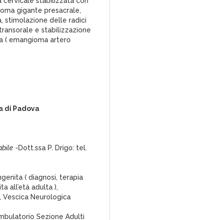
 cervicale stabilizzata con
inoma gigante presacrale,
a, stimolazione delle radici
transorale e stabilizzazione
ica ( emangioma artero
a di Padova
bile
-Dott.ssa P. Drigo: tel.
genita ( diagnosi, terapia
 all’età adulta ),
o, Vescica Neurologica
Ambulatorio Sezione Adulti