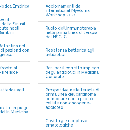
biotica Empirica
Aggiornamenti da
International Myeloma
Workshop 2021
er il
delle Sinusiti
cute negli
Ruolo dell'immunoterapia
Bambini
nella prima linea di terapia
del NSCLC
etaistina nel
di pazienti con
Resistenza batterica agli
iginose
antibiotici
fronte al
Basi per il corretto impiego
 riferisce
degli antibiotici in Medicina
Generale
atterica agli
Prospettive nella terapia di
prima linea del carcinoma
polmonare non a piccole
cellule non-oncogene-
addicted
orretto impiego
tici in Medicina
Covid-19 e neoplasie
ematologiche