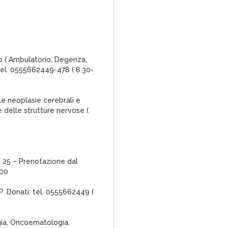
o ( Ambulatorio, Degenza,
 tel. 0555662449-478 ( 8.30-
le neoplasie cerebrali e
e delle strutture nervose (
, 25 – Prenotazione dal
900
P. Donati: tel. 0555662449 (
gia, Oncoematologia,