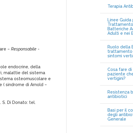
Terapia Anti
Linee Guida p
Trattamento 
Batteriche A
Adulti e nei 
Ruolo della B
rare –
Responsabile
-
trattamento 
sintomi vert
dole endocrine, della
Cosa fare di 
i, malattie del sistema
paziente che
vertigini?
 sistema osteomuscolare e
 ( sindrome di Arnold –
Resistenza b
antibiotici
. S. Di Donato: tel.
Basi per il c
degli antibio
Generale