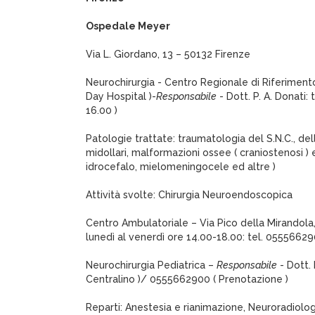
Ospedale Meyer
Via L. Giordano, 13 – 50132 Firenze
Neurochirurgia - Centro Regionale di Riferiment
Day Hospital )-
Responsabile
- Dott. P. A. Donati:
16.00 )
Patologie trattate: traumatologia del S.N.C., del
midollari, malformazioni ossee ( craniostenosi ) 
idrocefalo, mielomeningocele ed altre )
Attività svolte: Chirurgia Neuroendoscopica
Centro Ambulatoriale – Via Pico della Mirandola
lunedì al venerdì ore 14.00-18.00: tel. 0555662
Neurochirurgia Pediatrica –
Responsabile
- Dott. 
Centralino )/ 0555662900 ( Prenotazione )
Reparti: Anestesia e rianimazione, Neuroradiolo