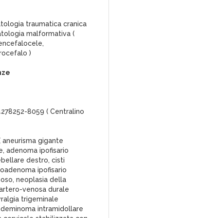
atologia traumatica cranica
atologia malformativa (
encefalocele,
drocefalo )
nze
54278252-8059 ( Centralino
 ( aneurisma gigante
re, adenoma ipofisario
ellare destro, cisti
roadenoma ipofisario
oso, neoplasia della
a artero-venosa durale
ralgia trigeminale
indeminoma intramidollare