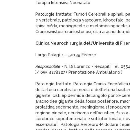
Terapia Intensiva Neonatale
Patologie trattate: Tumori Cerebrali e spinali, p
e vertebrale, patologia vascolare, idrocefalo, p
spina bifida, meningocele e mielomeningocele, 
Craniosinistosi-craniostenosi, cisti aracnoidea, i
Clinica Neurochirurgia dell’Università di Fire
Largo Palagi, 1 – 50139 Firenze
Responsabile
- N. Di Lorenzo - Recapiti: Tel. 05
)/ 055 4278227 ( Prenotazione Ambulatorio )
Patologie trattate: Patologia Cranio-Encefalica
dell’arteria cerebrale media e dell’arteria basila
gigante, cisti epidermide dell’angolo ponto-cereb
aracnoidea gigante della fossa posteriore, mac
prolattina secernente, meningioma sfenocavern
regione pineale, neurinoma dell’acustico, fistol
cerebrale sopratentoriale e sottotentoriale, nev
essenziale ), Patologia Vertebro-Midollare ( ep