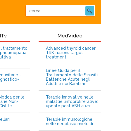
dTv
MedVideo
nel trattamento
Advanced thyroid cancer:
opneumopatia
TRK fusions target
uttiva
treatment
Linee Guida per il
munitarie -
Trattamento delle Sinusiti
gnostico-
Batteriche Acute negli
Adulti e nei Bambini
iotica per le
Terapie innovative nelle
narie Non-
malattie linfoproliferative:
istite
update post ASH 2021
ellari
Terapie immunologiche
e
nelle neoplasie mieloidi