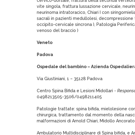
cervico-dorsale, frattura della seconda vertebra
vite singola, frattura lussazione cervicale, neur
neurinoma intratoracico, Chiari I con siringomieli
sacrali in pazienti medullolesi, decompressione 
occipito-cervicale sincrona ), Patologia Perifer
venoso del braccio )
Veneto
Padova
Ospedale del bambino – Azienda Ospedalier
Via Giustiniani, 1 – 35128 Padova
Centro Spina Bifida e Lesioni Midollari -
Responsa
0498213505-3506/0498211405
Patologie trattate: spina bifida, mielolesione con
chirurgica, trattamento dal momento della nascita
malformazioni di Arnold Chiari, Midollo Ancorat
Ambulatorio Multidisciplinare di Spina bifida, e 