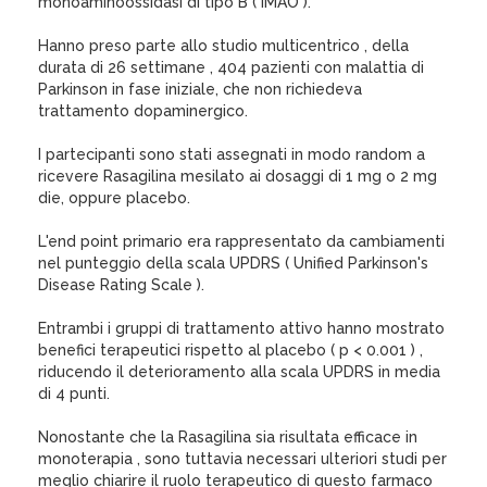
monoaminoossidasi di tipo B ( IMAO ).
Hanno preso parte allo studio multicentrico , della
durata di 26 settimane , 404 pazienti con malattia di
Parkinson in fase iniziale, che non richiedeva
trattamento dopaminergico.
I partecipanti sono stati assegnati in modo random a
ricevere Rasagilina mesilato ai dosaggi di 1 mg o 2 mg
die, oppure placebo.
L'end point primario era rappresentato da cambiamenti
nel punteggio della scala UPDRS ( Unified Parkinson's
Disease Rating Scale ).
Entrambi i gruppi di trattamento attivo hanno mostrato
benefici terapeutici rispetto al placebo ( p < 0.001 ) ,
riducendo il deterioramento alla scala UPDRS in media
di 4 punti.
Nonostante che la Rasagilina sia risultata efficace in
monoterapia , sono tuttavia necessari ulteriori studi per
meglio chiarire il ruolo terapeutico di questo farmaco