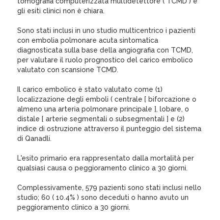
tomografia computerizzata multidetettore ( TCMD ) e
gli esiti clinici non è chiara.
Sono stati inclusi in uno studio multicentrico i pazienti
con embolia polmonare acuta sintomatica
diagnosticata sulla base della angiografia con TCMD,
per valutare il ruolo prognostico del carico embolico
valutato con scansione TCMD.
Il carico embolico è stato valutato come (1)
localizzazione degli emboli ( centrale [ biforcazione o
almeno una arteria polmonare principale ], lobare, o
distale [ arterie segmentali o subsegmentali ] e (2)
indice di ostruzione attraverso il punteggio del sistema
di Qanadli.
L'esito primario era rappresentato dalla mortalità per
qualsiasi causa o peggioramento clinico a 30 giorni.
Complessivamente, 579 pazienti sono stati inclusi nello
studio; 60 ( 10.4% ) sono deceduti o hanno avuto un
peggioramento clinico a 30 giorni.