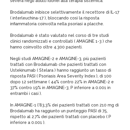
severa negli adulti idonei alla terapia sistemica.
Brodalumab inibisce selettivamente il recettore di IL-17
( interleuchina-17 ), bloccando così la risposta
infiammatoria coinvolta nella psoriasi a placche.
Brodalumab è stato valutato nel corso di tre studi
clinici randomizzati e controllati ( AMAGINE 1-3 ) che
hanno coinvolto oltre 4.300 pazienti.
Negli studi AMAGINE-2 e AMAGINE-3, più pazienti
trattati con Brodalumab che pazienti trattati con
Ustekinumab ( Stelara ) hanno raggiunto un tasso di
risposta PASI ( Psoriasis Area Severity Index ), di 100
dopo 12 settimane ( 44% contro 22% in AMAGINE-2 e
37% contro 19% in AMAGINE-3; P inferiore a 0.001 in
entrambi i casi ).
In AMAGINE-1 l'83,3% dei pazienti trattati con 210 mg di
Brodalumab ha raggiunto un punteggio PASI di 75,
rispetto al 2.7% dei pazienti trattati con placebo ( P
inferiore a 0.001 ).