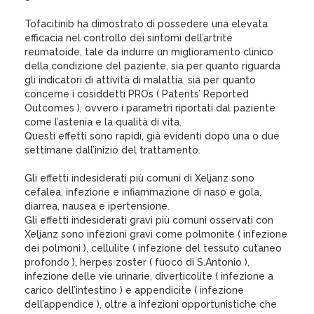
Tofacitinib ha dimostrato di possedere una elevata
efficacia nel controllo dei sintomi dell’artrite
reumatoide, tale da indurre un miglioramento clinico
della condizione del paziente, sia per quanto riguarda
gli indicatori di attività di malattia, sia per quanto
concerne i cosiddetti PROs ( Patents’ Reported
Outcomes ), ovvero i parametri riportati dal paziente
come l’astenia e la qualità di vita.
Questi effetti sono rapidi, già evidenti dopo una o due
settimane dall’inizio del trattamento.
Gli effetti indesiderati più comuni di Xeljanz sono
cefalea, infezione e infiammazione di naso e gola,
diarrea, nausea e ipertensione.
Gli effetti indesiderati gravi più comuni osservati con
Xeljanz sono infezioni gravi come polmonite ( infezione
dei polmoni ), cellulite ( infezione del tessuto cutaneo
profondo ), herpes zoster ( fuoco di S.Antonio ),
infezione delle vie urinarie, diverticolite ( infezione a
carico dell’intestino ) e appendicite ( infezione
dell’appendice ), oltre a infezioni opportunistiche che