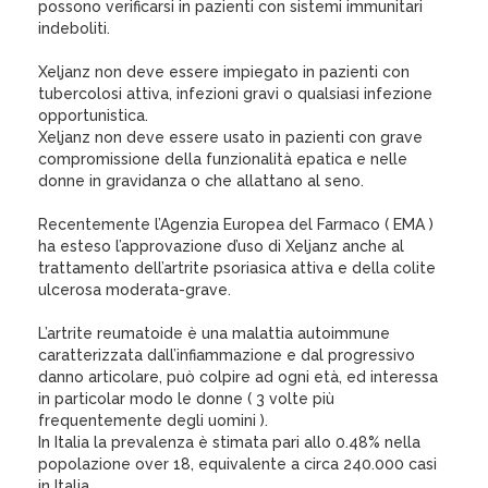
possono verificarsi in pazienti con sistemi immunitari
indeboliti.
Xeljanz non deve essere impiegato in pazienti con
tubercolosi attiva, infezioni gravi o qualsiasi infezione
opportunistica.
Xeljanz non deve essere usato in pazienti con grave
compromissione della funzionalità epatica e nelle
donne in gravidanza o che allattano al seno.
Recentemente l’Agenzia Europea del Farmaco ( EMA )
ha esteso l’approvazione d’uso di Xeljanz anche al
trattamento dell’artrite psoriasica attiva e della colite
ulcerosa moderata-grave.
L’artrite reumatoide è una malattia autoimmune
caratterizzata dall’infiammazione e dal progressivo
danno articolare, può colpire ad ogni età, ed interessa
in particolar modo le donne ( 3 volte più
frequentemente degli uomini ).
In Italia la prevalenza è stimata pari allo 0.48% nella
popolazione over 18, equivalente a circa 240.000 casi
in Italia.