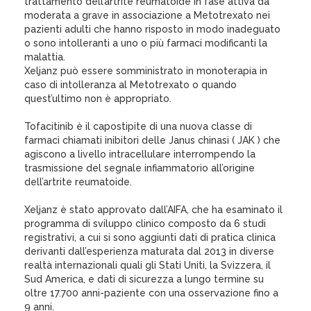
trattamento dell’artrite reumatoide in fase attiva da
moderata a grave in associazione a Metotrexato nei
pazienti adulti che hanno risposto in modo inadeguato
o sono intolleranti a uno o più farmaci modificanti la
malattia.
Xeljanz può essere somministrato in monoterapia in
caso di intolleranza al Metotrexato o quando
quest’ultimo non è appropriato.
Tofacitinib è il capostipite di una nuova classe di
farmaci chiamati inibitori delle Janus chinasi ( JAK ) che
agiscono a livello intracellulare interrompendo la
trasmissione del segnale infiammatorio all’origine
dell’artrite reumatoide.
Xeljanz è stato approvato dall’AIFA, che ha esaminato il
programma di sviluppo clinico composto da 6 studi
registrativi, a cui si sono aggiunti dati di pratica clinica
derivanti dall’esperienza maturata dal 2013 in diverse
realtà internazionali quali gli Stati Uniti, la Svizzera, il
Sud America, e dati di sicurezza a lungo termine su
oltre 17.700 anni-paziente con una osservazione fino a
9 anni.