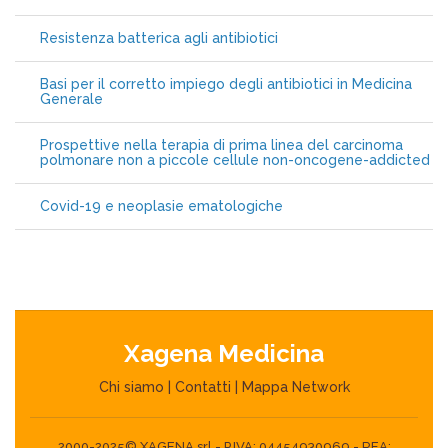
Resistenza batterica agli antibiotici
Basi per il corretto impiego degli antibiotici in Medicina
Generale
Prospettive nella terapia di prima linea del carcinoma
polmonare non a piccole cellule non-oncogene-addicted
Covid-19 e neoplasie ematologiche
Xagena Medicina
Chi siamo
|
Contatti
|
Mappa Network
2000-2025© XAGENA srl - P.IVA: 04454930969 - REA: