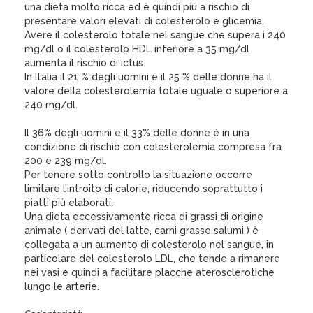
una dieta molto ricca ed è quindi più a rischio di
presentare valori elevati di colesterolo e glicemia.
Avere il colesterolo totale nel sangue che supera i 240
mg/dl o il colesterolo HDL inferiore a 35 mg/dl
aumenta il rischio di ictus.
In Italia il 21 % degli uomini e il 25 % delle donne ha il
valore della colesterolemia totale uguale o superiore a
240 mg/dl.
Il 36% degli uomini e il 33% delle donne è in una
condizione di rischio con colesterolemia compresa fra
200 e 239 mg/dl.
Per tenere sotto controllo la situazione occorre
limitare l’introito di calorie, riducendo soprattutto i
piatti più elaborati.
Una dieta eccessivamente ricca di grassi di origine
animale ( derivati del latte, carni grasse salumi ) è
collegata a un aumento di colesterolo nel sangue, in
particolare del colesterolo LDL, che tende a rimanere
nei vasi e quindi a facilitare placche aterosclerotiche
lungo le arterie.