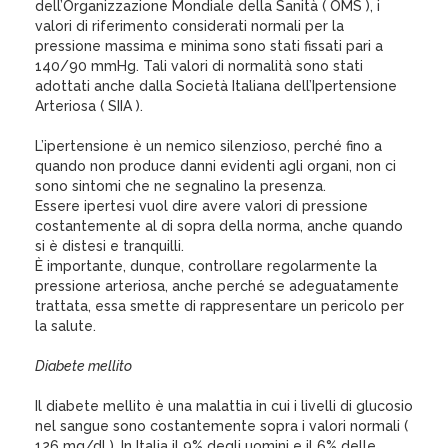
dell’Organizzazione Mondiale della Sanità ( OMS ), i
valori di riferimento considerati normali per la
pressione massima e minima sono stati fissati pari a
140/90 mmHg. Tali valori di normalità sono stati
adottati anche dalla Società Italiana dell’Ipertensione
Arteriosa ( SIIA ).
L’ipertensione è un nemico silenzioso, perché fino a
quando non produce danni evidenti agli organi, non ci
sono sintomi che ne segnalino la presenza.
Essere ipertesi vuol dire avere valori di pressione
costantemente al di sopra della norma, anche quando
si è distesi e tranquilli.
È importante, dunque, controllare regolarmente la
pressione arteriosa, anche perché se adeguatamente
trattata, essa smette di rappresentare un pericolo per
la salute.
Diabete mellito
Il diabete mellito è una malattia in cui i livelli di glucosio
nel sangue sono costantemente sopra i valori normali (
126 mg/dl ). In Italia il 9% degli uomini e il 6% delle