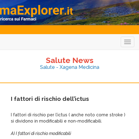
Togg
navig
Salute News
Salute - Xagena Medicina
I fattori di rischio dell’ictus
I fattori di rischio per l’ictus ( anche noto come stroke )
si dividono in modificabili e non-modificabili.
A) I fattori di rischio modificabili