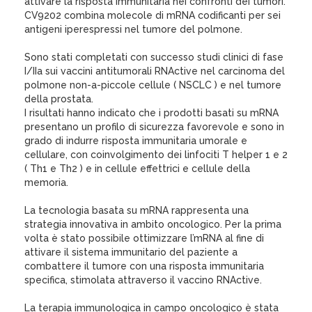
attivare la risposta immunitaria nei confronti dei tumori.
CV9202 combina molecole di mRNA codificanti per sei
antigeni iperespressi nel tumore del polmone.
Sono stati completati con successo studi clinici di fase
I/IIa sui vaccini antitumorali RNActive nel carcinoma del
polmone non-a-piccole cellule ( NSCLC ) e nel tumore
della prostata.
I risultati hanno indicato che i prodotti basati su mRNA
presentano un profilo di sicurezza favorevole e sono in
grado di indurre risposta immunitaria umorale e
cellulare, con coinvolgimento dei linfociti T helper 1 e 2
( Th1 e Th2 ) e in cellule effettrici e cellule della
memoria.
La tecnologia basata su mRNA rappresenta una
strategia innovativa in ambito oncologico. Per la prima
volta è stato possibile ottimizzare l’mRNA al fine di
attivare il sistema immunitario del paziente a
combattere il tumore con una risposta immunitaria
specifica, stimolata attraverso il vaccino RNActive.
La terapia immunologica in campo oncologico è stata