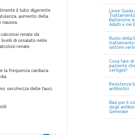
palmente il tubo digerente
Linee Guida p
Trattamento 
latulenza, aumento della
Batteriche A
e nausea.
Adulti e nei 
i calcolosi renale da
Ruolo della B
ivelli di ossalato nelle
trattamento 
lcolosi renale.
sintomi vert
Cosa fare di 
paziente che
vertigini?
e la frequenza cardiaca.
dia.
Resistenza b
no: secchezza delle fauci,
antibiotici
Basi per il c
2006
degli antibio
Generale