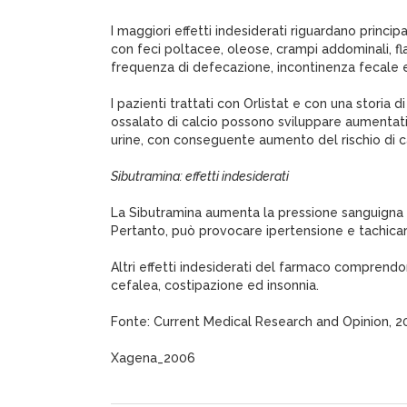
I maggiori effetti indesiderati riguardano princi
con feci poltacee, oleose, crampi addominali, f
frequenza di defecazione, incontinenza fecale 
I pazienti trattati con Orlistat e con una storia d
ossalato di calcio possono sviluppare aumentati l
urine, con conseguente aumento del rischio di ca
Sibutramina: effetti indesiderati
La Sibutramina aumenta la pressione sanguigna 
Pertanto, può provocare ipertensione e tachicar
Altri effetti indesiderati del farmaco comprendo
cefalea, costipazione ed insonnia.
Fonte: Current Medical Research and Opinion, 
Xagena_2006