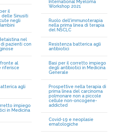
International Myeloma
Workshop 2021
er il
delle Sinusiti
cute negli
Ruolo dell'immunoterapia
Bambini
nella prima linea di terapia
del NSCLC
etaistina nel
di pazienti con
Resistenza batterica agli
iginose
antibiotici
fronte al
Basi per il corretto impiego
 riferisce
degli antibiotici in Medicina
Generale
atterica agli
Prospettive nella terapia di
prima linea del carcinoma
polmonare non a piccole
cellule non-oncogene-
addicted
orretto impiego
tici in Medicina
Covid-19 e neoplasie
ematologiche