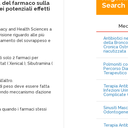
a del farmaco sulla
Search
 potenziali effetti
Me
macy and Health Sciences a
isione riguardo alle più
Antibiotici 
ttamento del sovrappeso e
della Bronc
Cronica Ostr
riacutizzata
ti solo 2 farmaci per
tat ( Xenical ), Sibutramina (
Polmoniti co
Percorso Dia
Terapeutico
l’altro.
Terapia Antib
 di peso deve essere fatta
Infezioni Uri
dendo meccanismo d’azione
Complicate C
Sinusiti Masc
za quando i farmaci stessi
Odontogen
Terapia Anti