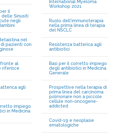
International Myeloma
Workshop 2021
er il
delle Sinusiti
cute negli
Ruolo dell'immunoterapia
Bambini
nella prima linea di terapia
del NSCLC
etaistina nel
di pazienti con
Resistenza batterica agli
iginose
antibiotici
fronte al
Basi per il corretto impiego
 riferisce
degli antibiotici in Medicina
Generale
atterica agli
Prospettive nella terapia di
prima linea del carcinoma
polmonare non a piccole
cellule non-oncogene-
addicted
orretto impiego
tici in Medicina
Covid-19 e neoplasie
ematologiche