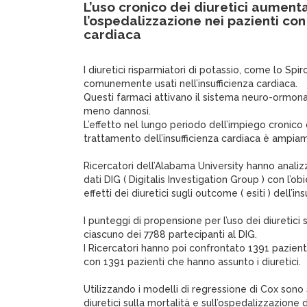
L’uso cronico dei diuretici aumenta
l’ospedalizzazione nei pazienti con
cardiaca
I diuretici risparmiatori di potassio, come lo Spi
comunemente usati nell’insufficienza cardiaca.
Questi farmaci attivano il sistema neuro-ormon
meno dannosi.
L’effetto nel lungo periodo dell’impiego cronico d
trattamento dell’insufficienza cardiaca è ampia
Ricercatori dell’Alabama University hanno analiz
dati DIG ( Digitalis Investigation Group ) con l’ob
effetti dei diuretici sugli outcome ( esiti ) dell’in
I punteggi di propensione per l’uso dei diuretici 
ciascuno dei 7788 partecipanti al DIG.
I Ricercatori hanno poi confrontato 1391 pazienti
con 1391 pazienti che hanno assunto i diuretici.
Utilizzando i modelli di regressione di Cox sono st
diuretici sulla mortalità e sull’ospedalizzazione 