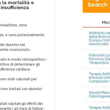
 la mortalità e
Search
 insufficienza
Me
ronolattone, sono
Antibiotici 
ale, e sono potenzialmente
della Bronc
Cronica Ostr
riacutizzata
ei diuretici nel
mente sconosciuto.
Polmoniti co
Percorso Dia
zato in modo retrospettivo i
Terapeutico
iettivo di determinare gli
sufficienza cardiaca.
Terapia Antib
Infezioni Uri
sono stati calcolati per
Complicate C
 non trattati con diuretici
Sinusiti Masc
Odontogen
ati valutati gli effetti dei
Terapia Anti
durante i 40 mesi di follow-