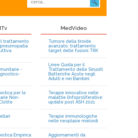
dTv
MedVideo
nel trattamento
Tumore della tiroide
opneumopatia
avanzato: trattamento
uttiva
target delle fusioni TRK
Linee Guida per il
munitarie -
Trattamento delle Sinusiti
gnostico-
Batteriche Acute negli
Adulti e nei Bambini
iotica per le
Terapie innovative nelle
narie Non-
malattie linfoproliferative:
istite
update post ASH 2021
ellari
Terapie immunologiche
e
nelle neoplasie mieloidi
biotica Empirica
Aggiornamenti da