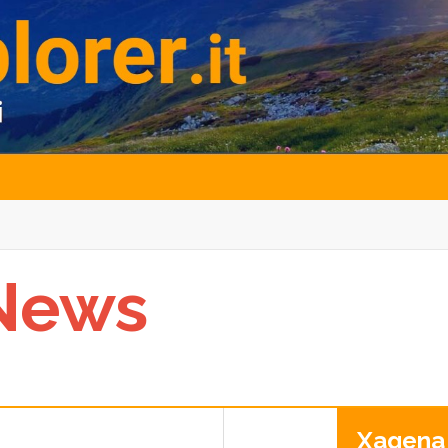
News
Xagena