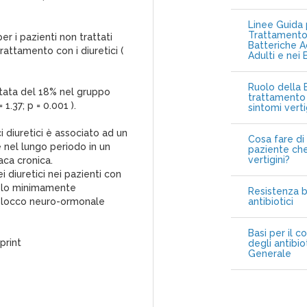
Linee Guida p
Trattamento 
er i pazienti non trattati
Batteriche A
trattamento con i diuretici (
Adulti e nei 
Ruolo della B
stata del 18% nel gruppo
trattamento 
1.37; p = 0.001 ).
sintomi vert
i diuretici è associato ad un
Cosa fare di 
 nel lungo periodo in un
paziente che
vertigini?
aca cronica.
 diuretici nei pazienti con
 solo minimamente
Resistenza b
n blocco neuro-ormonale
antibiotici
Basi per il c
print
degli antibio
Generale