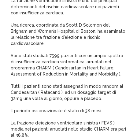
La funzione ventricolare sinistra è uno dei principali
determinanti del rischio cardiovascolare nei pazienti
con insufficienza cardiaca.
Una ricerca, coordinata da Scott D Solomon del
Brigham and Women’s Hospital di Boston, ha esaminato
la relazione tra frazione d’eiezione e rischio
cardiovascolare.
Sono stati studiati 7599 pazienti con un ampio spettro
di insufficienza cardiaca sintomatica, arruolati nel
programma CHARM ( Candesartan in Heart Failure:
Assessment of Reduction in Mortality and Morbidity ).
Tutti i pazienti sono stati assegnati in modo random al
Candesartan ( Ratacand ), ad un dosaggio target di
32mg una volta al giorno, oppure a placebo.
Il periodo osservazionale è stato di 38 mesi.
La frazione d’eiezione ventricolare sinistra ( FEVS )
media nei pazienti arruolati nello studio CHARM era pari
al 38.8%.