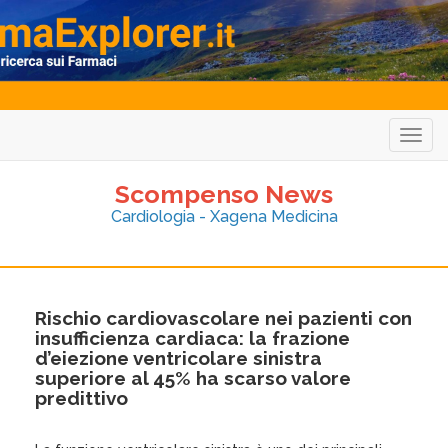
Togg
navig
Scompenso News
Cardiologia - Xagena Medicina
Rischio cardiovascolare nei pazienti con
insufficienza cardiaca: la frazione
d’eiezione ventricolare sinistra
superiore al 45% ha scarso valore
predittivo