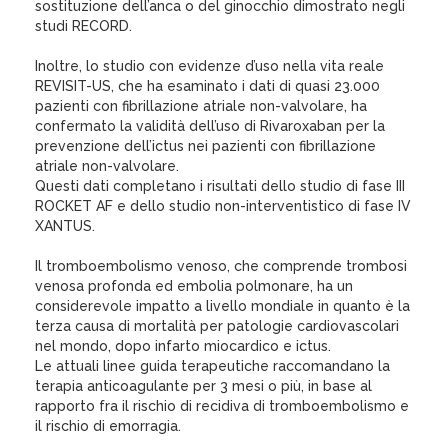
sostituzione dell’anca o del ginocchio dimostrato negli
studi RECORD.
Inoltre, lo studio con evidenze d’uso nella vita reale
REVISIT-US, che ha esaminato i dati di quasi 23.000
pazienti con fibrillazione atriale non-valvolare, ha
confermato la validità dell’uso di Rivaroxaban per la
prevenzione dell’ictus nei pazienti con fibrillazione
atriale non-valvolare.
Questi dati completano i risultati dello studio di fase III
ROCKET AF e dello studio non-interventistico di fase IV
XANTUS.
Il tromboembolismo venoso, che comprende trombosi
venosa profonda ed embolia polmonare, ha un
considerevole impatto a livello mondiale in quanto è la
terza causa di mortalità per patologie cardiovascolari
nel mondo, dopo infarto miocardico e ictus.
Le attuali linee guida terapeutiche raccomandano la
terapia anticoagulante per 3 mesi o più, in base al
rapporto fra il rischio di recidiva di tromboembolismo e
il rischio di emorragia.