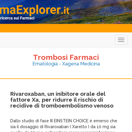
Togg
navig
Trombosi Farmaci
Ematologia - Xagena Medicina
Rivaroxaban, un inibitore orale del
fattore Xa, per ridurre il rischio di
recidive di tromboembolismo venoso
Dallo studio di fase III EINSTEIN CHOICE è emerso che
sia il dosaggio di Rivaroxaban ( Xarelto ) da 10 mg sia