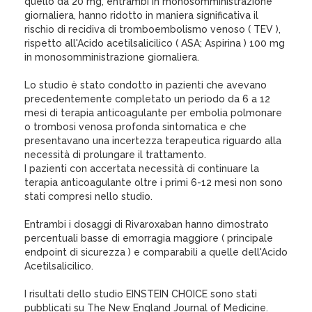
quello da 20 mg, entrambi in monosomministrazione
giornaliera, hanno ridotto in maniera significativa il
rischio di recidiva di tromboembolismo venoso ( TEV ),
rispetto all'Acido acetilsalicilico ( ASA; Aspirina ) 100 mg
in monosomministrazione giornaliera.
Lo studio è stato condotto in pazienti che avevano
precedentemente completato un periodo da 6 a 12
mesi di terapia anticoagulante per embolia polmonare
o trombosi venosa profonda sintomatica e che
presentavano una incertezza terapeutica riguardo alla
necessità di prolungare il trattamento.
I pazienti con accertata necessità di continuare la
terapia anticoagulante oltre i primi 6-12 mesi non sono
stati compresi nello studio.
Entrambi i dosaggi di Rivaroxaban hanno dimostrato
percentuali basse di emorragia maggiore ( principale
endpoint di sicurezza ) e comparabili a quelle dell'Acido
Acetilsalicilico.
I risultati dello studio EINSTEIN CHOICE sono stati
pubblicati su The New England Journal of Medicine.