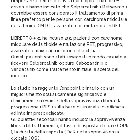
l'importanza della selettività nel colpire i tumori RET-
driven e hanno indicato che Selpercatinib ( Retsevmo )
dovrebbe essere considerato il trattamento di prima
linea preferito per le persone con carcinoma midollare
della tiroide ( MTC ) avanzato con mutazione in RET.
LIBRETTO-531 ha incluso 291 pazienti con carcinoma
midollare della tiroide e mutazione RET, progressivo,
avanzato e naïve agli inibitori della chinasi.
Questi pazienti sono stati assegnati in modo casuale a
ricevere Selpercatinib oppure Cabozantinib o
Vandetanib come trattamento iniziale. a scelta del
medico.
Lo studio ha raggiunto l'endpoint primario con un
miglioramento statisticamente significativo e
clinicamente rilevante della sopravvivenza libera da
progressione ( PFS ) sulla base di un'analisi di efficacia
ad interim prespecificata.
Gli obiettivi secondari hanno incluso: la sopravvivenza
libera dal trattamento, il tasso di risposta globale ( ORR
), la durata della risposta ( DoR ) e la sopravvivenza
globale ( OS ).