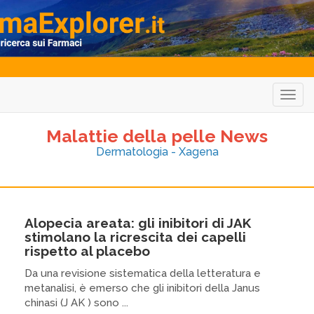
Togg
navig
Malattie della pelle News
Dermatologia - Xagena
Alopecia areata: gli inibitori di JAK
stimolano la ricrescita dei capelli
rispetto al placebo
Da una revisione sistematica della letteratura e
metanalisi, è emerso che gli inibitori della Janus
chinasi (J AK ) sono ...